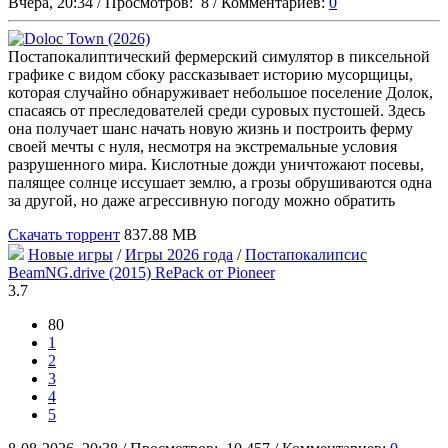
Вчера, 20:34
/
Просмотров:
8
/
Комментариев:
0
Постапокалиптический фермерский симулятор в пиксельной
графике с видом сбоку рассказывает историю мусорщицы,
которая случайно обнаруживает небольшое поселение Долок,
спасаясь от преследователей среди суровых пустошей. Здесь
она получает шанс начать новую жизнь и построить ферму
своей мечты с нуля, несмотря на экстремальные условия
разрушенного мира. Кислотные дожди уничтожают посевы,
палящее солнце иссушает землю, а грозы обрушиваются одна
за другой, но даже агрессивную погоду можно обратить
Скачать торрент
837.88 MB
Новые игры
/
Игры 2026 года
/
Постапокалипсис
BeamNG.drive (2015) RePack от Pioneer
3.7
80
1
2
3
4
5