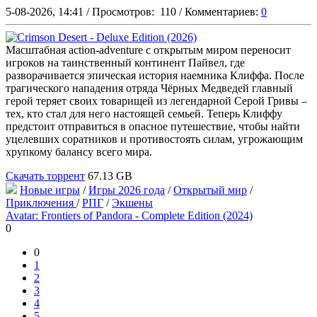
5-08-2026, 14:41
/
Просмотров:
110
/
Комментариев:
0
Масштабная action-adventure с открытым миром переносит
игроков на таинственный континент Пайвел, где
разворачивается эпическая история наемника Клиффа. После
трагического нападения отряда Чёрных Медведей главный
герой теряет своих товарищей из легендарной Серой Гривы –
тех, кто стал для него настоящей семьей. Теперь Клиффу
предстоит отправиться в опасное путешествие, чтобы найти
уцелевших соратников и противостоять силам, угрожающим
хрупкому балансу всего мира.
Скачать торрент
67.13 GB
Новые игры
/
Игры 2026 года
/
Открытый мир
/
Приключения
/
РПГ
/
Экшены
Avatar: Frontiers of Pandora - Complete Edition (2024)
0
0
1
2
3
4
5