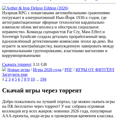
Нуарная RPG с пошаговыми автомобильными сражениями
погружает в альтернативный Нью-Йорк 1930-х годов, где
антигравитационные эфирные технологии кардинально
изменили облик мегаполиса и обострили социальное
неравенство. Команда сценаристов Far Cry, Mass Effect и
Sovereign Syndicate создала детально проработанный мир,
вдохновлённый детективными комиксами эпохи ар-деко. Вы
играете за контрабандистку, вынужденную лавировать между
криминальными группировками, властными магнатами и
коррумпированными
Скачать торрент
3.11 GB
Новые игры
/
Игры 2026 года
/
РПГ
/
ИГРЫ ОТ ФИТГЁРЛ
Загрузить еще
1
2
3
4
5
6
7
8
9
10
...
194
Скачай игры через торрент
Добро пожаловать на лучший портал, где можно скачать игры
на ПК бесплатно через торрент! У нас собрана огромная
коллекция игр всех жанров: новинки 2026 года, популярные
AAA-проекты, инди-игры и проверенная временем классика.