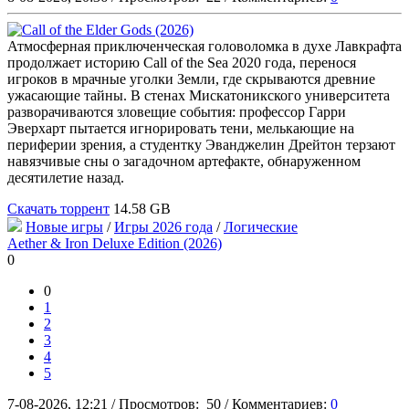
Атмосферная приключенческая головоломка в духе Лавкрафта
продолжает историю Call of the Sea 2020 года, перенося
игроков в мрачные уголки Земли, где скрываются древние
ужасающие тайны. В стенах Мискатоникского университета
разворачиваются зловещие события: профессор Гарри
Эверхарт пытается игнорировать тени, мелькающие на
периферии зрения, а студентку Эванджелин Дрейтон терзают
навязчивые сны о загадочном артефакте, обнаруженном
десятилетие назад.
Скачать торрент
14.58 GB
Новые игры
/
Игры 2026 года
/
Логические
Aether & Iron Deluxe Edition (2026)
0
0
1
2
3
4
5
7-08-2026, 12:21
/
Просмотров:
50
/
Комментариев:
0