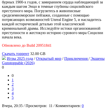
бурных 1900-х годов, с замиранием сердца наблюдающий за
каждым шагом Энцо в темные глубины сицилийского
преступного мира. Погрузитесь в живописные
средиземноморские пейзажи, созданные с помощью
потрясающих возможностей Unreal Engine 5, и насладитесь
каждой исторической деталью этой классической
криминальной драмы. Исследуйте истоки организованной
преступности и жестокую историю сурового мира Сицилии
начала века.
Обновлено до Build 20951841
Скачать торрент
32.00 GB
Игры 2025 года
/
Открытый мир
/
Приключения
/
Экшены
Gunstoppable (2026)
0
0
1
2
3
4
5
Вчера, 20:35
/
Просмотров:
11
/
Комментариев:
0