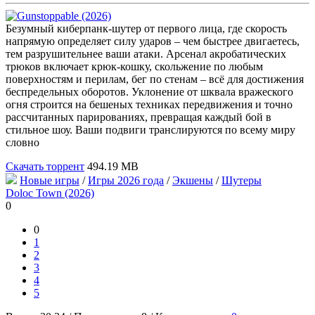
Безумный киберпанк-шутер от первого лица, где скорость
напрямую определяет силу ударов – чем быстрее двигаетесь,
тем разрушительнее ваши атаки. Арсенал акробатических
трюков включает крюк-кошку, скольжение по любым
поверхностям и перилам, бег по стенам – всё для достижения
беспредельных оборотов. Уклонение от шквала вражеского
огня строится на бешеных техниках передвижения и точно
рассчитанных парированиях, превращая каждый бой в
стильное шоу. Ваши подвиги транслируются по всему миру
словно
Скачать торрент
494.19 MB
Новые игры
/
Игры 2026 года
/
Экшены
/
Шутеры
Doloc Town (2026)
0
0
1
2
3
4
5