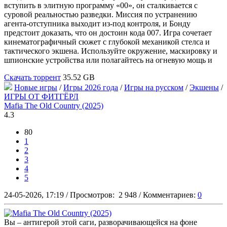
вступить в элитную программу «00», он сталкивается с
суровой реальностью разведки. Миссия по устранению
агента-отступника выходит из-под контроля, и Бонду
предстоит доказать, что он достоин кода 007. Игра сочетает
кинематографичный сюжет с глубокой механикой стелса и
тактического экшена. Используйте окружение, маскировку и
шпионские устройства или полагайтесь на огневую мощь и
Скачать торрент
35.52 GB
Новые игры
/
Игры 2026 года
/
Игры на русском
/
Экшены
/
ИГРЫ ОТ ФИТГЁРЛ
Mafia The Old Country (2025)
4.3
80
1
2
3
4
5
24-05-2026, 17:19
/
Просмотров:
2 948
/
Комментариев:
0
Вы – антигерой этой саги, разворачивающейся на фоне