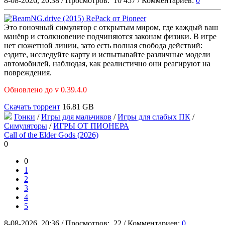
8-08-2026, 20:38
/
Просмотров:
10 457
/
Комментариев:
0
Это гоночный симулятор с открытым миром, где каждый ваш
манёвр и столкновение подчиняются законам физики. В игре
нет сюжетной линии, зато есть полная свобода действий:
ездите, исследуйте карту и испытывайте различные модели
автомобилей, наблюдая, как реалистично они реагируют на
повреждения.
Обновлено до v 0.39.4.0
Скачать торрент
16.81 GB
Гонки
/
Игры для мальчиков
/
Игры для слабых ПК
/
Симуляторы
/
ИГРЫ ОТ ПИОНЕРА
Call of the Elder Gods (2026)
0
0
1
2
3
4
5
8-08-2026, 20:36
/
Просмотров:
22
/
Комментариев:
0