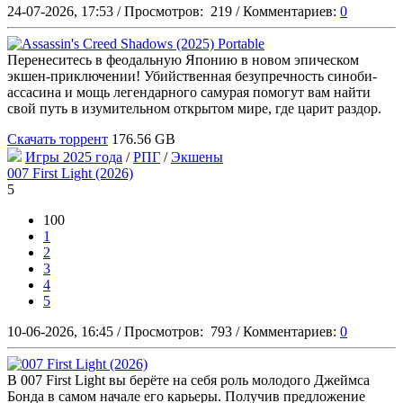
24-07-2026, 17:53
/
Просмотров:
219
/
Комментариев:
0
Перенеситесь в феодальную Японию в новом эпическом
экшен-приключении! Убийственная безупречность синоби-
ассасина и мощь легендарного самурая помогут вам найти
свой путь в изумительном открытом мире, где царит раздор.
Скачать торрент
176.56 GB
Игры 2025 года
/
РПГ
/
Экшены
007 First Light (2026)
5
100
1
2
3
4
5
10-06-2026, 16:45
/
Просмотров:
793
/
Комментариев:
0
В 007 First Light вы берёте на себя роль молодого Джеймса
Бонда в самом начале его карьеры. Получив предложение