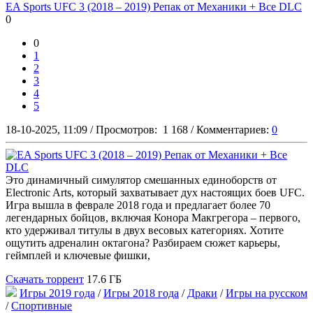
EA Sports UFC 3 (2018 – 2019) Репак от Механики + Все DLC
0
0
1
2
3
4
5
18-10-2025, 11:09
/
Просмотров:
1 168
/
Комментариев:
0
Это динамичный симулятор смешанных единоборств от
Electronic Arts, который захватывает дух настоящих боев UFC.
Игра вышла в феврале 2018 года и предлагает более 70
легендарных бойцов, включая Конора Макгрегора – первого,
кто удерживал титулы в двух весовых категориях. Хотите
ощутить адреналин октагона? Разбираем сюжет карьеры,
геймплей и ключевые фишки,
Скачать торрент
17.6 ГБ
Игры 2019 года
/
Игры 2018 года
/
Драки
/
Игры на русском
/
Спортивные