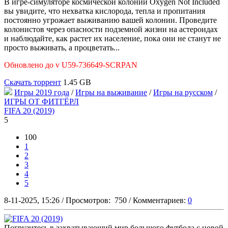
В игре-симуляторе космической колонии Oxygen Not Included
вы увидите, что нехватка кислорода, тепла и пропитания
постоянно угрожает выживанию вашей колонии. Проведите
колонистов через опасности подземной жизни на астероидах
и наблюдайте, как растет их население, пока они не станут не
просто выживать, а процветать...
Обновлено до v U59-736649-SCRPAN
Скачать торрент
1.45 GB
Игры 2019 года
/
Игры на выживание
/
Игры на русском
/
ИГРЫ ОТ ФИТГЁРЛ
FIFA 20 (2019)
5
100
1
2
3
4
5
8-11-2025, 15:26
/
Просмотров:
750
/
Комментариев:
0
Погрузитесь в захватывающий мир большого футбола с новой