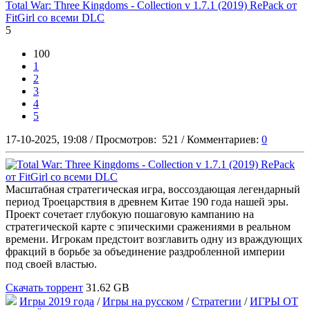
Total War: Three Kingdoms - Collection v 1.7.1 (2019) RePack от
FitGirl со всеми DLC
5
100
1
2
3
4
5
17-10-2025, 19:08
/
Просмотров:
521
/
Комментариев:
0
Масштабная стратегическая игра, воссоздающая легендарный
период Троецарствия в древнем Китае 190 года нашей эры.
Проект сочетает глубокую пошаговую кампанию на
стратегической карте с эпическими сражениями в реальном
времени. Игрокам предстоит возглавить одну из враждующих
фракций в борьбе за объединение раздробленной империи
под своей властью.
Скачать торрент
31.62 GB
Игры 2019 года
/
Игры на русском
/
Стратегии
/
ИГРЫ ОТ