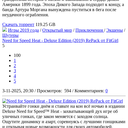
Америки 1899 года. Эпоха Дикого Запада подходит к концу, а
банда Артура Моргана вынуждена пуститься в бега после
неудачного ограбления.
Скачать торрент
119.25 GB
Игры 2019 года
/
Открытый мир
/
Приключения
/
Экшены
/
Шутеры
Need for Speed Heat - Deluxe Edition (2019) RePack от FitGirl
5
100
1
2
3
4
5
3-11-2025, 20:30
/
Просмотров:
594
/
Комментариев:
0
Устраивайте гонки днём и ставьте на кон всё ночью в издании
Deluxe Need for Speed™ Heat - захватывающей дух игре об
уличных гонках, где закон меняется с заходом солнца.
Ощутите динамику и азарт, соревнуясь с лучшими гонщиками
и открывая новые возможности для своих автомобилей.