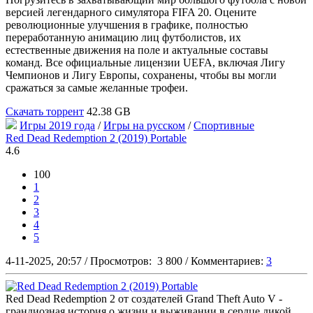
версией легендарного симулятора FIFA 20. Оцените
революционные улучшения в графике, полностью
переработанную анимацию лиц футболистов, их
естественные движения на поле и актуальные составы
команд. Все официальные лицензии UEFA, включая Лигу
Чемпионов и Лигу Европы, сохранены, чтобы вы могли
сражаться за самые желанные трофеи.
Скачать торрент
42.38 GB
Игры 2019 года
/
Игры на русском
/
Спортивные
Red Dead Redemption 2 (2019) Portable
4.6
100
1
2
3
4
5
4-11-2025, 20:57
/
Просмотров:
3 800
/
Комментариев:
3
Red Dead Redemption 2 от создателей Grand Theft Auto V -
грандиозная история о жизни и выживании в сердце дикой