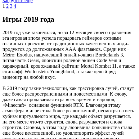
Загрузить еще
1
2
3
4
Игры 2019 года
2019 год уже закончился, но за 12 месяцев своего правления
эта игровая эпоха успела порадовать геймеров сотнями
отличных проектов, от традиционных качественных инди-
продуктов до долгожданных AAA-флагманов. Среди них -
Metro: Exodus, нашумевший онлайн-экшен Borderlands 3,
пятая часть Gears, японский ролевой экшен Code Vein и
хардкорный, кровожадный файтинг Mortal Kombat 11, а также
спин-офф Wolfenstein: Youngblood, а также целый ряд
видеоигр на любой вкус.
В 2019 году такие технологии, как трассировка лучей, станут
еще более распространенными и повсеместными. К слову,
даже самая продаваемая игра всех времен и народов,
«Minecraft», оснащена функцией RTX. Благодаря этому
атмосфера в игре стала более реалистичной, несмотря на весь
кубизм виртуального мира, где каждый объект разрушается,
на его месте что-то строится, снова разрушается и снова
строится. Словом, в этом году любимица большинства стала
еще более качественной, но удовлетворить эффект лучей
смогут только владельцы видеокарт, поддерживающих