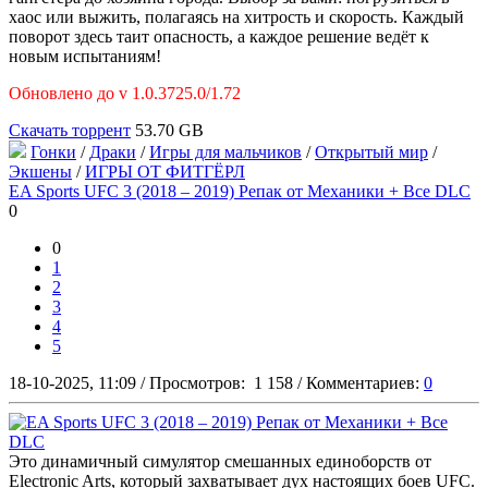
хаос или выжить, полагаясь на хитрость и скорость. Каждый
поворот здесь таит опасность, а каждое решение ведёт к
новым испытаниям!
Обновлено до v 1.0.3725.0/1.72
Скачать торрент
53.70 GB
Гонки
/
Драки
/
Игры для мальчиков
/
Открытый мир
/
Экшены
/
ИГРЫ ОТ ФИТГЁРЛ
EA Sports UFC 3 (2018 – 2019) Репак от Механики + Все DLC
0
0
1
2
3
4
5
18-10-2025, 11:09
/
Просмотров:
1 158
/
Комментариев:
0
Это динамичный симулятор смешанных единоборств от
Electronic Arts, который захватывает дух настоящих боев UFC.