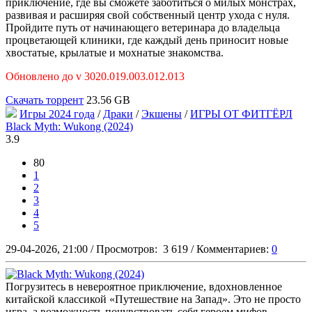
приключение, где вы сможете заботиться о милых монстрах,
развивая и расширяя свой собственный центр ухода с нуля.
Пройдите путь от начинающего ветеринара до владельца
процветающей клиники, где каждый день приносит новые
хвостатые, крылатые и мохнатые знакомства.
Обновлено до v 3020.019.003.012.013
Скачать торрент
23.56 GB
Игры 2024 года
/
Драки
/
Экшены
/
ИГРЫ ОТ ФИТГЁРЛ
Black Myth: Wukong (2024)
3.9
80
1
2
3
4
5
29-04-2026, 21:00
/
Просмотров:
3 619
/
Комментариев:
0
Погрузитесь в невероятное приключение, вдохновленное
китайской классикой «Путешествие на Запад». Это не просто
игра, а возможность почувствовать себя героем мифов.