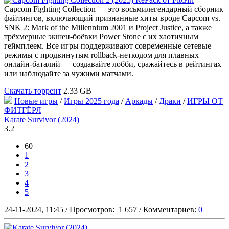
Capcom Fighting Collection — это восьмилегендарный сборник
файтингов, включающий признанные хиты вроде Capcom vs.
SNK 2: Mark of the Millennium 2001 и Project Justice, а также
трёхмерные экшен-боёвки Power Stone с их хаотичным
геймплеем. Все игры поддерживают современные сетевые
режимы с продвинутым rollback-неткодом для плавных
онлайн-баталий — создавайте лобби, сражайтесь в рейтингах
или наблюдайте за чужими матчами.
Скачать торрент
2.33 GB
Новые игры
/
Игры 2025 года
/
Аркады
/
Драки
/
ИГРЫ ОТ
ФИТГЁРЛ
Karate Survivor (2024)
3.2
60
1
2
3
4
5
24-11-2024, 11:45
/
Просмотров:
1 657
/
Комментариев:
0