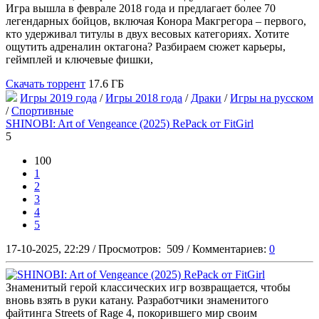
Игра вышла в феврале 2018 года и предлагает более 70
легендарных бойцов, включая Конора Макгрегора – первого,
кто удерживал титулы в двух весовых категориях. Хотите
ощутить адреналин октагона? Разбираем сюжет карьеры,
геймплей и ключевые фишки,
Скачать торрент
17.6 ГБ
Игры 2019 года
/
Игры 2018 года
/
Драки
/
Игры на русском
/
Спортивные
SHINOBI: Art of Vengeance (2025) RePack от FitGirl
5
100
1
2
3
4
5
17-10-2025, 22:29
/
Просмотров:
509
/
Комментариев:
0
Знаменитый герой классических игр возвращается, чтобы
вновь взять в руки катану. Разработчики знаменитого
файтинга Streets of Rage 4, покорившего мир своим