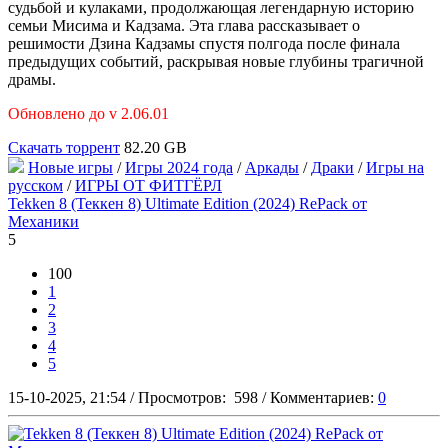
судьбой и кулаками, продолжающая легендарную историю
семьи Мисима и Кадзама. Эта глава рассказывает о
решимости Дзина Кадзамы спустя полгода после финала
предыдущих событий, раскрывая новые глубины трагичной
драмы.
Обновлено до v 2.06.01
Скачать торрент
82.20 GB
Новые игры
/
Игры 2024 года
/
Аркады
/
Драки
/
Игры на
русском
/
ИГРЫ ОТ ФИТГЁРЛ
Tekken 8 (Теккен 8) Ultimate Edition (2024) RePack от
Механики
5
100
1
2
3
4
5
15-10-2025, 21:54
/
Просмотров:
598
/
Комментариев:
0