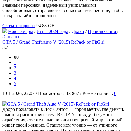
Главный персонаж, наделённый уникальными
способностями, отправляется в опасное путешествие, чтобы
раскрыть тайны прошлого.
Скачать торрент
94.88 GB
Новые игры
/
Игры 2024 года
/
Драки
/
Приключения
/
Экшены
GTA 5 / Grand Theft Auto V (2015) RePack от FitGirl
3.7
80
1
2
3
4
5
1-01-2026, 22:07
/
Просмотров:
18 867
/
Комментариев:
0
Добро пожаловать в Лос-Сантос — город мечты, где деньги,
власть и риск правят всем. В GTA 5 вас ждут безумные
ограбления, смертельные погони и открытый мир, который
живёт своей жизнью. Станьте кем угодно — от уличного
гангстера до хозяина города. Выбор за вами: погрузиться в