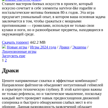
Станьте мастером боевых искусств в проекте, который
искусно сочетает в себе элементы survivor-like roguelite и
ностальгические мотивы боевиков 80-х годов. Эта игра
предлагает уникальный опыт, в котором ваша основная задача
заключается в том, чтобы сражаться с мощными
противниками — громилами, используя не только свои
кулаки и ноги, но и разнообразные предметы, находящиеся в
окружающей среде.
Скачать торрент
442.2 MB
Новые игры
/
Игры 2024 года
/
Драки
/
Экшены
/
Лицензионные игры
Загрузить еще
1
2
Драки
Цените напряженные схватки и эффектные комбинации?
Направление файтингов объединяет интуитивный геймплей
и серьезную техническую глубину. В этой категории важны
не только рефлексы, но и тактическое мышление, поскольку
каждый матч проверяет навык предвосхищения движений
соперника и быстрого обнаружения слабых мест в его
обороне. Данная разновидность развлечений обладает