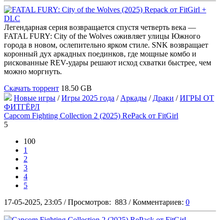
Легендарная серия возвращается спустя четверть века —
FATAL FURY: City of the Wolves оживляет улицы Южного
города в новом, ослепительно ярком стиле. SNK возвращает
коронный дух аркадных поединков, где мощные комбо и
рискованные REV-удары решают исход схватки быстрее, чем
можно моргнуть.
Скачать торрент
18.50 GB
Новые игры
/
Игры 2025 года
/
Аркады
/
Драки
/
ИГРЫ ОТ
ФИТГЁРЛ
Capcom Fighting Collection 2 (2025) RePack от FitGirl
5
100
1
2
3
4
5
17-05-2025, 23:05
/
Просмотров:
883
/
Комментариев:
0