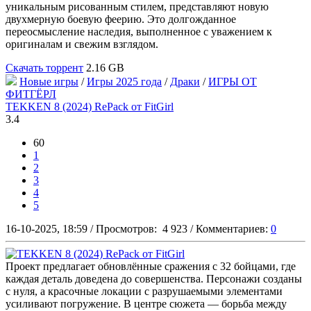
уникальным рисованным стилем, представляют новую
двухмерную боевую феерию. Это долгожданное
переосмысление наследия, выполненное с уважением к
оригиналам и свежим взглядом.
Скачать торрент
2.16 GB
Новые игры
/
Игры 2025 года
/
Драки
/
ИГРЫ ОТ
ФИТГЁРЛ
TEKKEN 8 (2024) RePack от FitGirl
3.4
60
1
2
3
4
5
16-10-2025, 18:59
/
Просмотров:
4 923
/
Комментариев:
0
Проект предлагает обновлённые сражения с 32 бойцами, где
каждая деталь доведена до совершенства. Персонажи созданы
с нуля, а красочные локации с разрушаемыми элементами
усиливают погружение. В центре сюжета — борьба между