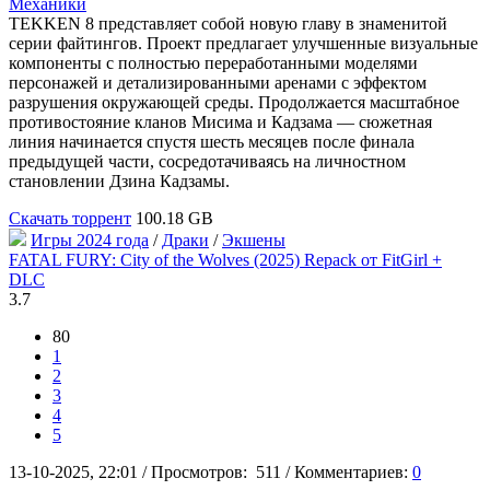
TEKKEN 8 представляет собой новую главу в знаменитой
серии файтингов. Проект предлагает улучшенные визуальные
компоненты с полностью переработанными моделями
персонажей и детализированными аренами с эффектом
разрушения окружающей среды. Продолжается масштабное
противостояние кланов Мисима и Кадзама — сюжетная
линия начинается спустя шесть месяцев после финала
предыдущей части, сосредотачиваясь на личностном
становлении Дзина Кадзамы.
Скачать торрент
100.18 GB
Игры 2024 года
/
Драки
/
Экшены
FATAL FURY: City of the Wolves (2025) Repack от FitGirl +
DLC
3.7
80
1
2
3
4
5
13-10-2025, 22:01
/
Просмотров:
511
/
Комментариев:
0