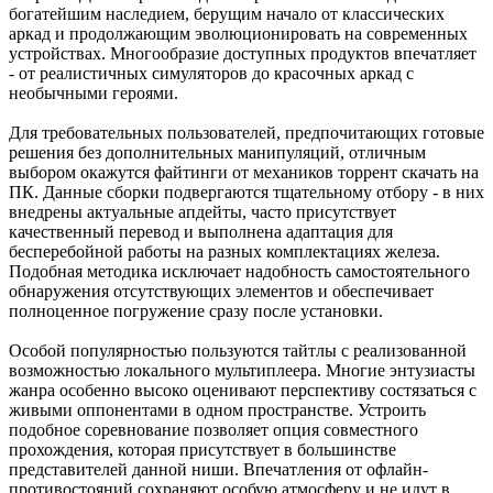
богатейшим наследием, берущим начало от классических
аркад и продолжающим эволюционировать на современных
устройствах. Многообразие доступных продуктов впечатляет
- от реалистичных симуляторов до красочных аркад с
необычными героями.
Для требовательных пользователей, предпочитающих готовые
решения без дополнительных манипуляций, отличным
выбором окажутся файтинги от механиков торрент скачать на
ПК. Данные сборки подвергаются тщательному отбору - в них
внедрены актуальные апдейты, часто присутствует
качественный перевод и выполнена адаптация для
бесперебойной работы на разных комплектациях железа.
Подобная методика исключает надобность самостоятельного
обнаружения отсутствующих элементов и обеспечивает
полноценное погружение сразу после установки.
Особой популярностью пользуются тайтлы с реализованной
возможностью локального мультиплеера. Многие энтузиасты
жанра особенно высоко оценивают перспективу состязаться с
живыми оппонентами в одном пространстве. Устроить
подобное соревнование позволяет опция совместного
прохождения, которая присутствует в большинстве
представителей данной ниши. Впечатления от офлайн-
противостояний сохраняют особую атмосферу и не идут в