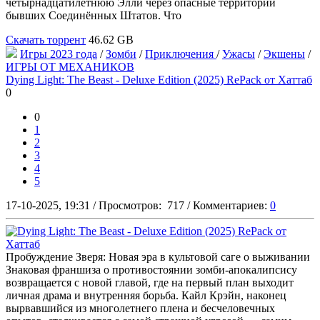
четырнадцатилетнюю Элли через опасные территории
бывших Соединённых Штатов. Что
Скачать торрент
46.62 GB
Игры 2023 года
/
Зомби
/
Приключения
/
Ужасы
/
Экшены
/
ИГРЫ ОТ МЕХАНИКОВ
Dying Light: The Beast - Deluxe Edition (2025) RePack от Хаттаб
0
0
1
2
3
4
5
17-10-2025, 19:31
/
Просмотров:
717
/
Комментариев:
0
Пробуждение Зверя: Новая эра в культовой саге о выживании
Знаковая франшиза о противостоянии зомби-апокалипсису
возвращается с новой главой, где на первый план выходит
личная драма и внутренняя борьба. Кайл Крэйн, наконец
вырвавшийся из многолетнего плена и бесчеловечных