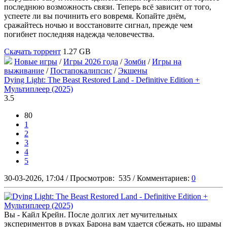
последнюю возможность связи. Теперь всё зависит от того,
успеете ли вы починить его вовремя. Копайте днём,
сражайтесь ночью и восстановите сигнал, прежде чем
погибнет последняя надежда человечества.
Скачать торрент
1.27 GB
Новые игры
/
Игры 2026 года
/
Зомби
/
Игры на
выживание
/
Постапокалипсис
/
Экшены
Dying Light: The Beast Restored Land - Definitive Edition +
Мультиплеер (2025)
3.5
80
1
2
3
4
5
30-03-2026, 17:04
/
Просмотров:
535
/
Комментариев:
0
Вы - Кайл Крейн. После долгих лет мучительных
экспериментов в руках Барона вам удается сбежать, но шрамы