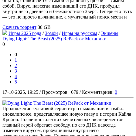
опытов, сталкивается с самой страшной угрозой — самим
собой. Вирус, навсегда изменивший его ДНК, пробудил
внутри него древнего и безжалостного Зверя. Теперь его путь
— это не просто выживание, а мучительный поиск мести и
Скачать торрент
38 GB
Игры 2025 года
/
Зомби
/
Игры на русском
/
Экшены
Dying Light: The Beast (2025) RePack от Механики
0
0
1
2
3
4
5
17-10-2025, 19:25
/
Просмотров:
679
/
Комментариев:
0
Продолжение культовой серии игр о выживании в зомби-
апокалипсисе, представляющее новую главу в истории Кайла
Крейна. После многолетних мучительных экспериментов
главный герой обретает свободу, но его ДНК навсегда
изменена вирусом, пробудившим внутри него
разрушительного Зверя. Сюжетная линия фокусируется на