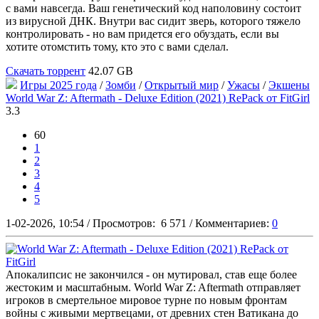
с вами навсегда. Ваш генетический код наполовину состоит
из вирусной ДНК. Внутри вас сидит зверь, которого тяжело
контролировать - но вам придется его обуздать, если вы
хотите отомстить тому, кто это с вами сделал.
Скачать торрент
42.07 GB
Игры 2025 года
/
Зомби
/
Открытый мир
/
Ужасы
/
Экшены
World War Z: Aftermath - Deluxe Edition (2021) RePack от FitGirl
3.3
60
1
2
3
4
5
1-02-2026, 10:54
/
Просмотров:
6 571
/
Комментариев:
0
Апокалипсис не закончился - он мутировал, став еще более
жестоким и масштабным. World War Z: Aftermath отправляет
игроков в смертельное мировое турне по новым фронтам
войны с живыми мертвецами, от древних стен Ватикана до