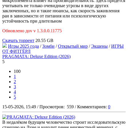
микроэлемента влияет на производительность. Здесь придется
учитывать не только очевидные угрозы в виде других
заключенных, но и такие нюансы, как скорость заживления
ран в зависимости от питания или психологическую
устойчивость при длительном
Обновлено доv v 1.3.0.0.11775
Скачать торрент
20.55 GB
Игры 2025 года
/
Зомби
/
Открытый мир
/
Экшены
/
ИГРЫ
ОТ ФИТГЁРЛ
PRAGMATA: Deluxe Edition (2026)
5
100
1
2
3
4
5
15-05-2026, 15:49
/
Просмотров:
559
/
Комментариев:
0
В недалёком будущем человечество строит исследовательскую
станцию на Луне и находит ранее неизвестный минерал, с