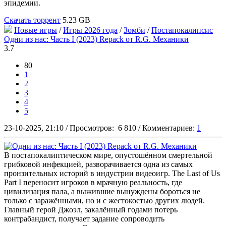
эпидемии.
Скачать торрент
5.23 GB
Новые игры
/
Игры 2026 года
/
Зомби
/
Постапокалипсис
Одни из нас: Часть I (2023) Repack от R.G. Механики
3.7
80
1
2
3
4
5
23-10-2025, 21:10
/
Просмотров:
6 810
/
Комментариев:
1
В постапокалиптическом мире, опустошённом смертельной
грибковой инфекцией, разворачивается одна из самых
пронзительных историй в индустрии видеоигр. The Last of Us
Part I переносит игроков в мрачную реальность, где
цивилизация пала, а выжившие вынуждены бороться не
только с заражёнными, но и с жестокостью других людей.
Главный герой Джоэл, закалённый годами потерь
контрабандист, получает задание сопроводить