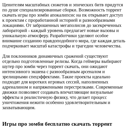
Ценителям масштабных сюжетов и эпических битв придутся
по душе специализированные сборки. Возможность торрент
скачать игры про зомби апокалипсис на пк открывает доступ
к проектам с проработанной историей и разнообразными
локациями. От заброшенных мегаполисов до засекреченных
лабораторий - каждый уровень предлагает новые вызовы и
уникальную атмосферу. Разработчики уделяют особое
внимание созданию правдоподобного мира, где каждая деталь
подчеркивает масштаб катастрофы и трагедии человечества.
Для поклонников динамичных сражений существуют
отдельно подготовленные релизы. Когда геймеры выбирают
шутер про зомби через торрент скачать, они ожидают
интенсивного экшена с разнообразным арсеналом и
зрелищными спецэффектами. Такие проекты идеально
подходят для коротких игровых сессий, наполненных
адреналином и напряженными перестрелками. Современные
движки позволяют создавать впечатляющие визуальные
эффекты и реалистичную физику, что делает процесс
уничтожения нежити особенно удовлетворительным и
захватывающим.
Игры про зомби бесплатно скачать торрент