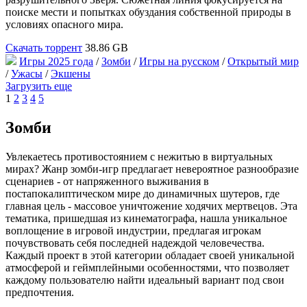
поиске мести и попытках обуздания собственной природы в
условиях опасного мира.
Скачать торрент
38.86 GB
Игры 2025 года
/
Зомби
/
Игры на русском
/
Открытый мир
/
Ужасы
/
Экшены
Загрузить еще
1
2
3
4
5
Зомби
Увлекаетесь противостоянием с нежитью в виртуальных
мирах? Жанр зомби-игр предлагает невероятное разнообразие
сценариев - от напряженного выживания в
постапокалиптическом мире до динамичных шутеров, где
главная цель - массовое уничтожение ходячих мертвецов. Эта
тематика, пришедшая из кинематографа, нашла уникальное
воплощение в игровой индустрии, предлагая игрокам
почувствовать себя последней надеждой человечества.
Каждый проект в этой категории обладает своей уникальной
атмосферой и геймплейными особенностями, что позволяет
каждому пользователю найти идеальный вариант под свои
предпочтения.