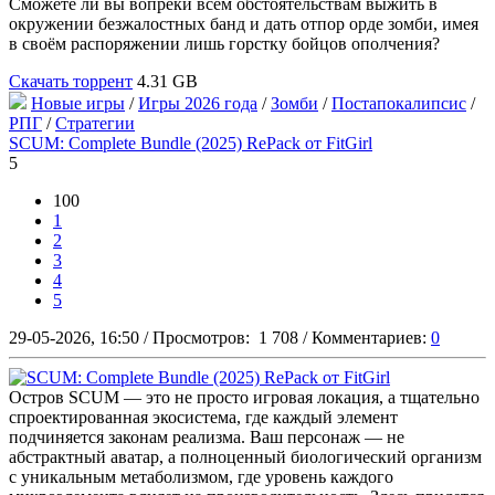
Сможете ли вы вопреки всем обстоятельствам выжить в
окружении безжалостных банд и дать отпор орде зомби, имея
в своём распоряжении лишь горстку бойцов ополчения?
Скачать торрент
4.31 GB
Новые игры
/
Игры 2026 года
/
Зомби
/
Постапокалипсис
/
РПГ
/
Стратегии
SCUM: Complete Bundle (2025) RePack от FitGirl
5
100
1
2
3
4
5
29-05-2026, 16:50
/
Просмотров:
1 708
/
Комментариев:
0
Остров SCUM — это не просто игровая локация, а тщательно
спроектированная экосистема, где каждый элемент
подчиняется законам реализма. Ваш персонаж — не
абстрактный аватар, а полноценный биологический организм
с уникальным метаболизмом, где уровень каждого