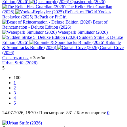
Edition (2026)
Quasimorph (2026)
The Relic: First Guardian
(2026)
Yooka-
Replaylee (2025) RePack от FitGirl
Beast of
Reincarnation - Deluxe Edition (2026)
Waterpark Simulator (2026)
Sudden Strike 5: Deluxe
Edition (2026)
Rubinite
& Soundtracks Bundle (2026)
Corsair Cove
(2026)
Скачать игры
» Зомби
Urban Strife (2026)
5
100
1
2
3
4
5
24-07-2026, 18:39
/
Просмотров:
831
/
Комментариев:
0