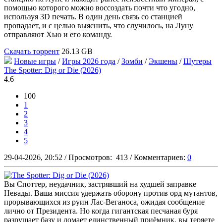
помощью которого можно воссоздать почти что угодно,
используя 3D печать. В один день связь со станцией
пропадает, и с целью выяснить, что случилось, на Луну
отправляют Хью и его команду.
Скачать торрент
26.13 GB
Новые игры
/
Игры 2026 года
/
Зомби
/
Экшены
/
Шутеры
The Spotter: Dig or Die (2026)
4.6
100
1
2
3
4
5
29-04-2026, 20:52
/
Просмотров:
413
/
Комментариев:
0
Вы Споттер, неудачник, застрявший на худшей заправке
Невады. Ваша миссия удержать оборону против орд мутантов,
прорывающихся из руин Лас-Веганоса, ожидая сообщение
лично от Президента. Но когда гигантская песчаная буря
разрушает базу и ломает единственный приёмник, вы теряете