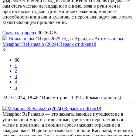
удар может изменить ход истории. Rebirth of Souls предлагает
вам стать частью легендарного аниме, взяв в руки меч и
бросив вызов судьбе. Динамичные сражения, мощные
способности клинков и культовые персонажи ждут вас в этом
захватывающем приключении.
Скачать торрент
30.76 GB
Новые игры
/
Игры 2025 года
/
Аркады
/
Аниме - игры
Metaphor ReFantazio (2024) Repack от dixen18
3
60
1
2
3
4
5
22-10-2024, 18:46
/
Просмотров:
1 351
/
Комментариев:
0
Metaphor ReFantazio — это захватывающее путешествие в
уникальный мир, в стиле аниме, где тесно переплетаются
магия и политика, а эмоции героев находят отражение в
каждом шаге. Игроки оказываются в роли Кассиана, молодого
человека из народа Элда, который мечтает о справедливости и