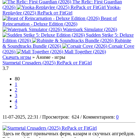
The Relic: First Guardian
(2026)
Yooka-
Replaylee (2025) RePack от FitGirl
Beast of
Reincarnation - Deluxe Edition (2026)
Waterpark Simulator (2026)
Sudden Strike 5: Deluxe
Edition (2026)
Rubinite
& Soundtracks Bundle (2026)
Corsair Cove
(2026)
Mall Together (2026)
Скачать игры
» Аниме - игры
Starmetal Crusaders (2025) RePack от FitGirl
3.7
80
1
2
3
4
5
11-07-2025, 22:31
/
Просмотров:
624
/
Комментариев:
0
Здесь не будет привычных ферм, казарм и скучных апгрейдов.