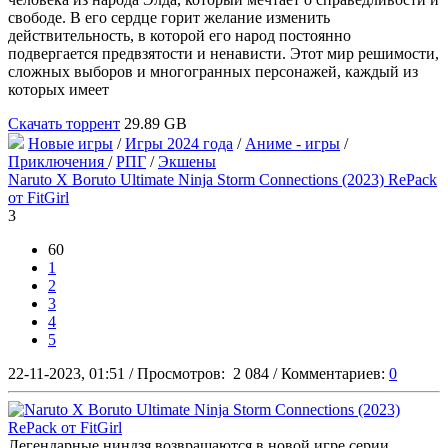
свободе. В его сердце горит желание изменить
действительность, в которой его народ постоянно
подвергается предвзятости и ненависти. Этот мир решимости,
сложных выборов и многогранных персонажей, каждый из
которых имеет
Скачать торрент
29.89 GB
Новые игры
/
Игры 2024 года
/
Аниме - игры
/
Приключения
/
РПГ
/
Экшены
Naruto X Boruto Ultimate Ninja Storm Connections (2023) RePack
от FitGirl
3
60
1
2
3
4
5
22-11-2023, 01:51
/
Просмотров:
2 084
/
Комментариев:
0
Легендарные ниндзя возвращаются в новой игре серии