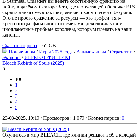
В Starmetal Crusaders вы ведёте собственную фракцию на
войну в далёком Секторе Зета, где в хрустящей оболочке RTS
скрыта дикая смесь тактики, аниме и космического безумия.
Это не просто сражение за ресурсы — это трофеи, тян-
крестоносцы, фанатики с огнемётами, девочки-камни и
инопланетные грибные королевы, которым плевать на ваши
каноны.
Скачать торрент
1.65 GB
Новые игры
/
Игры 2025 года
/
Аниме - игры
/
Стратегии
/
Экшены
/
ИГРЫ ОТ ФИТГЁРЛ
Bleach Rebirth of Souls (2025)
5
100
1
2
3
4
5
23-03-2025, 19:19
/
Просмотров:
1 079
/
Комментариев:
0
Окунитесь в мир BLEACH, где клинки решают всё, а каждый