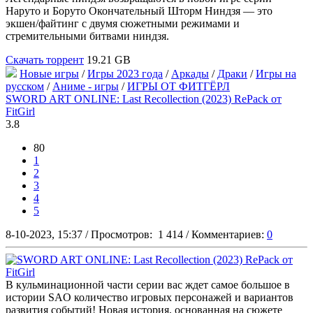
Наруто и Боруто Окончательный Шторм Ниндзя — это
экшен/файтинг с двумя сюжетными режимами и
стремительными битвами ниндзя.
Скачать торрент
19.21 GB
Новые игры
/
Игры 2023 года
/
Аркады
/
Драки
/
Игры на
русском
/
Аниме - игры
/
ИГРЫ ОТ ФИТГЁРЛ
SWORD ART ONLINE: Last Recollection (2023) RePack от
FitGirl
3.8
80
1
2
3
4
5
8-10-2023, 15:37
/
Просмотров:
1 414
/
Комментариев:
0
В кульминационной части серии вас ждет самое большое в
истории SAO количество игровых персонажей и вариантов
развития событий! Новая история, основанная на сюжете