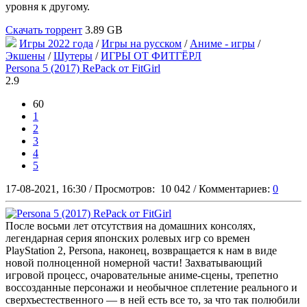
уровня к другому.
Скачать торрент
3.89 GB
Игры 2022 года
/
Игры на русском
/
Аниме - игры
/
Экшены
/
Шутеры
/
ИГРЫ ОТ ФИТГЁРЛ
Persona 5 (2017) RePack от FitGirl
2.9
60
1
2
3
4
5
17-08-2021, 16:30
/
Просмотров:
10 042
/
Комментариев:
0
После восьми лет отсутствия на домашних консолях,
легендарная серия японских ролевых игр со времен
PlayStation 2, Persona, наконец, возвращается к нам в виде
новой полноценной номерной части! Захватывающий
игровой процесс, очаровательные аниме-сцены, трепетно
воссозданные персонажи и необычное сплетение реального и
сверхъестественного — в ней есть все то, за что так полюбили