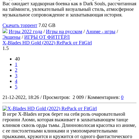
Вас ожидает хардкорная боевка как в Dark Souls, рассчитанная
на тайминги, увлекательный визуальный стиль, атмосферное
музыкальное сопровождение и захватывающая история.
Скачать торрент
7.02 GB
Игры 2022 года
/
Игры на русском
/
Аниме - игры
/
Экшены
/
ИГРЫ ОТ ФИТГЁРЛ
X-Blades HD Gold (2022) RePack от FitGirl
1.5
40
1
2
3
4
5
21-12-2022, 18:26
/
Просмотров:
2 009
/
Комментариев:
0
В игре X-Blades игрок берет на себя роль очаровательной
героини Аюми, которая выживает в захватывающем танце
клинков сквозь орды тьмы. Длинноволосая красотка из аниме,
с ее пистолетными клинками и умопомрачительными
прыжками, кружится и кружится от одного фантастического