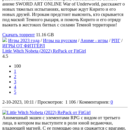
аниме SWORD ART ONLINE War of Underworld, расскажет о
новых тяжелых испытаниях, которые ждут Кирито и его
новых друзей. Игрокам предстоит выяснить, кто скрывается
под маской Темного рыцаря, и помочь Кирито и его отряду
выжить в жестоких битвах с силами Темной территории!
Скачать торрент
11.16 GB
Игры 2023 года
/
Игры на русском
/
Аниме - игры
/
РПГ
/
ИГРЫ ОТ ФИТГЁРЛ
Little Witch Nobeta (2022) RePack от FitGirl
4.5
100
1
2
3
4
5
2-10-2023, 10:11
/
Просмотров:
1 106
/
Комментариев:
0
Анимешный экшен с элементами RPG с видом от третьего
лица, в котором вы выступите в роли юной ведьмочки,
владеющей магией. С ее помощью она и сражается с врагами.