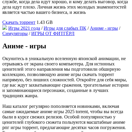
службе, когда дела идут хорошо, и кому делать выговор, когда
дела идут плохо. Личная жизнь этих молодых знаменитостей
является частью вашего бизнеса, и жизнь
Скачать торрент
1.43 GB
Игры 2021 года
/
Игры для слабых ПК
/
Аниме - игры
/
Симуляторы
/
ИГРЫ ОТ ФИТГЁРЛ
Аниме - игры
Окунитесь в уникальную вселенную японской анимации, не
отрываясь от экрана своего компьютера. Для истинных
ценителей этого направления мы подготовили обширную
коллекцию, позволяющую аниме игры скачать торрент
напрямую, без лишних сложностей. Откройте для себя миры,
где вас ждут захватывающие сражения, трогательные истории
и запоминающиеся персонажи, созданные в лучших
традициях жанра.
Наш каталог регулярно пополняется новинками, включая
самые ожидаемые аниме игры 2025 torrent, чтобы вы всегда
были в курсе свежих релизов. Особой популярностью у
ценителей глубокого сюжета пользуются масштабные аниме
рпг игры торрент, предлагающие десятки часов погружения.