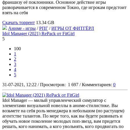
франшизу её поклонники. Основное действие игры
разворачивается в современном Токио, где игрокам предстоит
взять на себя
Скачать торрент
13.34 GB
Аниме - игры
/
РПГ
/
ИГРЫ ОТ ФИТГЁРЛ
Idol Manager (2021) RePack от FitGirl
5
100
1
2
3
4
5
31-07-2021, 12:22
/
Просмотров:
1 697
/
Комментариев:
0
Idol Manager — милый управленческий симулятор с
элементами визуальной новеллы в аниме-стилистике. Вы
возьмете на себя роль менеджера в небольшом (но растущем)
агентстве талантов. По мере того, как вы будете развивать и
обучать новое поколение молодых поп-звезд, вам придется
решать, кого нанимать, а кого увольнять, кого продвигать по