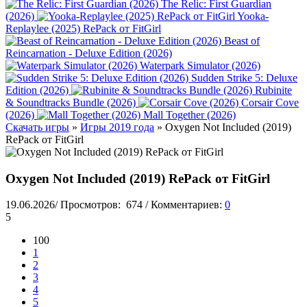
The Relic: First Guardian
(2026)
Yooka-
Replaylee (2025) RePack от FitGirl
Beast of
Reincarnation - Deluxe Edition (2026)
Waterpark Simulator (2026)
Sudden Strike 5: Deluxe
Edition (2026)
Rubinite
& Soundtracks Bundle (2026)
Corsair Cove
(2026)
Mall Together (2026)
Скачать игры
»
Игры 2019 года
» Oxygen Not Included (2019)
RePack от FitGirl
Oxygen Not Included (2019) RePack от FitGirl
19.06.2026
/
Просмотров:
674
/
Комментариев:
0
5
100
1
2
3
4
5