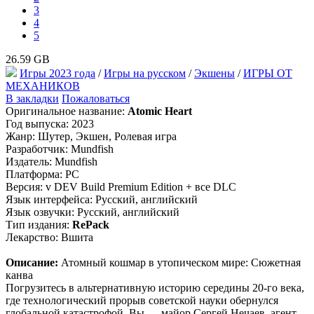
3
4
5
26.59 GB
Игры 2023 года
/
Игры на русском
/
Экшены
/
ИГРЫ ОТ
МЕХАНИКОВ
В закладки
Пожаловаться
Оригинальное название:
Atomic Heart
Год выпуска: 2023
Жанр: Шутер, Экшен, Ролевая игра
Разработчик: Mundfish
Издатель: Mundfish
Платформа: PC
Версия: v DEV Build Premium Edition + все DLC
Язык интерфейса: Русский, английский
Язык озвучки: Русский, английский
Тип издания:
RePack
Лекарство: Вшита
Описание:
Атомный кошмар в утопическом мире: Сюжетная
канва
Погрузитесь в альтернативную историю середины 20-го века,
где технологический прорыв советской науки обернулся
глобальной катастрофой. Вы — майор Сергей Нечаев, агент