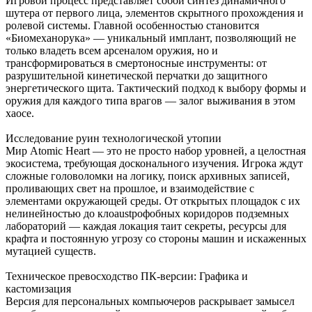
Игровой процесс представляет собой синтез динамичного
шутера от первого лица, элементов скрытного прохождения и
ролевой системы. Главной особенностью становится
«Биомеханорука» — уникальный имплант, позволяющий не
только владеть всем арсеналом оружия, но и
трансформироваться в смертоносные инструменты: от
разрушительной кинетической перчатки до защитного
энергетического щита. Тактический подход к выбору формы и
оружия для каждого типа врагов — залог выживания в этом
хаосе.
Исследование руин технологической утопии
Мир Atomic Heart — это не просто набор уровней, а целостная
экосистема, требующая досконального изучения. Игрока ждут
сложные головоломки на логику, поиск архивных записей,
проливающих свет на прошлое, и взаимодействие с
элементами окружающей среды. От открытых площадок с их
нелинейностью до клоaustрофобных коридоров подземных
лабораторий — каждая локация таит секреты, ресурсы для
крафта и постоянную угрозу со стороны машин и искаженных
мутацией существ.
Техническое превосходство ПК-версии: Графика и
кастомизация
Версия для персональных компьючеров раскрывает замысел