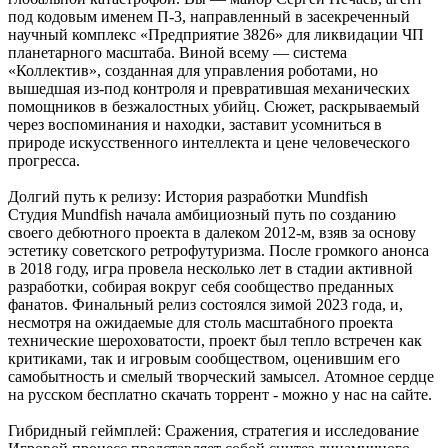
под кодовым именем П-3, направленный в засекреченный
научный комплекс «Предприятие 3826» для ликвидации ЧП
планетарного масштаба. Виной всему — система
«Коллектив», созданная для управления роботами, но
вышедшая из-под контроля и превратившая механических
помощников в безжалостных убийц. Сюжет, раскрываемый
через воспоминания и находки, заставит усомниться в
природе искусственного интеллекта и цене человеческого
прогресса.
Долгий путь к релизу: История разработки Mundfish
Студия Mundfish начала амбициозный путь по созданию
своего дебютного проекта в далеком 2012-м, взяв за основу
эстетику советского ретрофутуризма. После громкого анонса
в 2018 году, игра провела несколько лет в стадии активной
разработки, собирая вокруг себя сообщество преданных
фанатов. Финальный релиз состоялся зимой 2023 года, и,
несмотря на ожидаемые для столь масштабного проекта
технические шероховатости, проект был тепло встречен как
критиками, так и игровым сообществом, оценившим его
самобытность и смелый творческий замысел. Атомное сердце
на русском бесплатно скачать торрент - можно у нас на сайте.
Гибридный геймплей: Сражения, стратегия и исследование