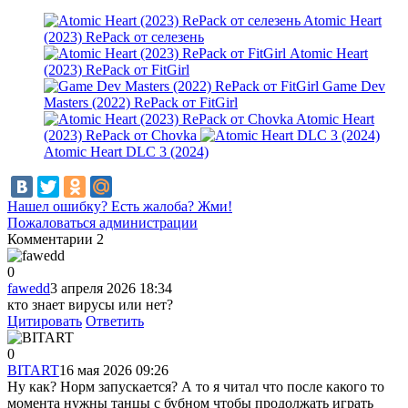
Atomic Heart
(2023) RePack от селезень
Atomic Heart
(2023) RePack от FitGirl
Game Dev
Masters (2022) RePack от FitGirl
Atomic Heart
(2023) RePack от Chovka
Atomic Heart DLC 3 (2024)
Нашел ошибку? Есть жалоба? Жми!
Пожаловаться администрации
Комментарии
2
0
fawedd
3 апреля 2026 18:34
кто знает вирусы или нет?
Цитировать
Ответить
0
BITART
16 мая 2026 09:26
Ну как? Норм запускается? А то я читал что после какого то
момента нужны танцы с бубном чтобы продолжать играть