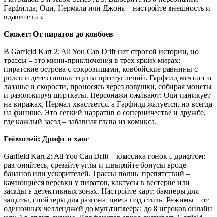
Гарфилда, Оди, Нермала или Джона – настройте внешность и
вдавите газ.
Сюжет: От пиратов до ковбоев
В Garfield Kart 2: All You Can Drift нет строгой истории, но
трассы – это мини-приключения в трех ярких мирах:
пиратские острова с сокровищами, ковбойские равнины с
родео и детективные сцены преступлений. Гарфилд мечтает о
лазанье и скорости, проносясь через ловушки, собирая монеты
и разблокируя шорткаты. Персонажи оживают: Оди паникует
на виражах, Нермал хвастается, а Гарфилд жалуется, но всегда
на финише. Это легкий нарратив о соперничестве и дружбе,
где каждый заезд – забавная глава из комикса.
Геймплей: Дрифт и хаос
Garfield Kart 2: All You Can Drift – классика гонок с дрифтом:
разгоняйтесь, срезайте углы и швыряйте бонусы вроде
бананов или ускорителей. Трассы полны препятствий –
качающиеся веревки у пиратов, кактусы в вестерне или
засады в детективных зонах. Настройте карт: бамперы для
защиты, спойлеры для разгона, цвета под стиль. Режимы – от
одиночных челленджей до мультиплеера: до 8 игроков онлайн