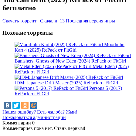
бесплатно
Скачать торрент
Скачали: 13
Последняя версия игры
Похожие торренты
Moorhuhn
Kart 4 (2025) RePack от FitGirl
Banishers: Ghosts of New Eden (2024) RePack от FitGirl
Metal Eden (2025)
RePack от FitGirl
JDM: Japanese Drift Master (2025) RePack от FitGirl
Persona 5 (2017)
RePack от FitGirl
Нашел ошибку? Есть жалоба? Жми!
Пожаловаться администрации
Комментарии
0
Комментариев пока нет. Стань первым!