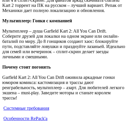
или 4 в сплит-скрине. Для фанатов аркад скачивать Garfield
Kart 2 торрент на ПК на русском – лучший вариант. Репак от
Механики дает полную локализацию и обновления.
Мультиплеер: Гонки с компанией
Мультиплеер – душа Garfield Kart 2: All You Can Drift.
Соберите друзей для локалки на одном экране или онлайн-
баталий по миру. До 8 гонщиков создают хаос: блокируйте
пути, подставляйте ловушки и празднуйте лазаньей. Идеально
для семей или вечеринок – сплит-скрин делает заезды
личными и смешными.
Почему стоит погонять
Garfield Kart 2: All You Can Drift оживила аркадные гонки
юмором комикса: кастомизация и трассы дают
реиграбельность, мультиплеер – азарт. Для любителей легкого
экшена – must-play. Заведите моторы и станьте королем
трассы!
Системные требования
Особенности RePack'а