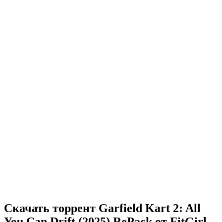
Скачать торрент Garfield Kart 2: All
You Can Drift (2025) RePack от FitGirl