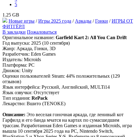
5
1.25 GB
Новые игры
/
Игры 2025 года
/
Аркады
/
Гонки
/
ИГРЫ ОТ
ФИТГЁРЛ
В закладки
Пожаловаться
Оригинальное название:
Garfield Kart 2: All You Can Drift
Год выпуска: 2025 (10 сентября)
Жанр: Аркада, Гонки, 3D
Разработчик: Eden Games
Издатель: Microids
Платформа: PC
Движок: Unity
Оценки пользователей Steam: 44% положительных (129
отзывов)
Язык интерфейса: Русский, Английский, MULTi14
Язык озвучки: Отсутствует
Тип издания:
RePack
Лекарство: Вшито (TENOKE)
Описание:
Это веселая гоночная аркада, где ленивый кот
Гарфилд и его банда мчатся на картах по сумасшедшим
трассам. Разработанная Eden Games и изданная Microids, игра
вышла 10 сентября 2025 года на PC, Nintendo Switch,
PlayStation 5 и Xbox Series X/S. Выберите из 8 персонажей –