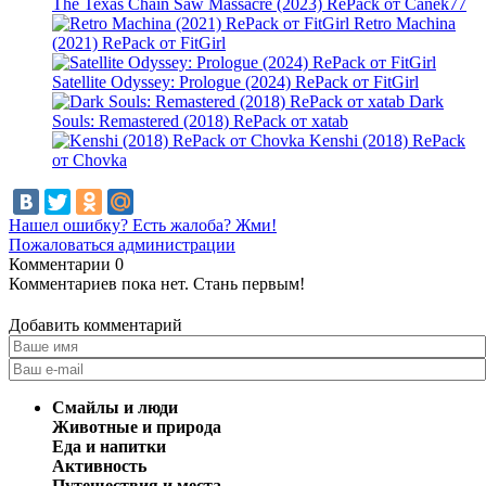
The Texas Chain Saw Massacre (2023) RePack от Canek77
Retro Machina
(2021) RePack от FitGirl
Satellite Odyssey: Prologue (2024) RePack от FitGirl
Dark
Souls: Remastered (2018) RePack от xatab
Kenshi (2018) RePack
от Chovka
Нашел ошибку? Есть жалоба? Жми!
Пожаловаться администрации
Комментарии
0
Комментариев пока нет. Стань первым!
Добавить комментарий
Смайлы и люди
Животные и природа
Еда и напитки
Активность
Путешествия и места