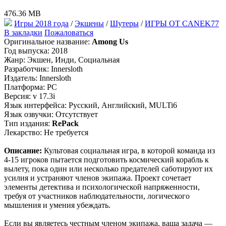
476.36 MB
Игры 2018 года
/
Экшены
/
Шутеры
/
ИГРЫ ОТ СANEK77
В закладки
Пожаловаться
Оригинальное название:
Among Us
Год выпуска: 2018
Жанр: Экшен, Инди, Социальная
Разработчик: Innersloth
Издатель: Innersloth
Платформа: PC
Версия: v 17.3i
Язык интерфейса: Русский, Английский, MULTi6
Язык озвучки: Отсутствует
Тип издания:
RePack
Лекарство: Не требуется
Описание:
Культовая социальная игра, в которой команда из
4-15 игроков пытается подготовить космический корабль к
вылету, пока один или несколько предателей саботируют их
усилия и устраняют членов экипажа. Проект сочетает
элементы детектива и психологической напряженности,
требуя от участников наблюдательности, логического
мышления и умения убеждать.
Если вы являетесь честным членом экипажа, ваша задача —