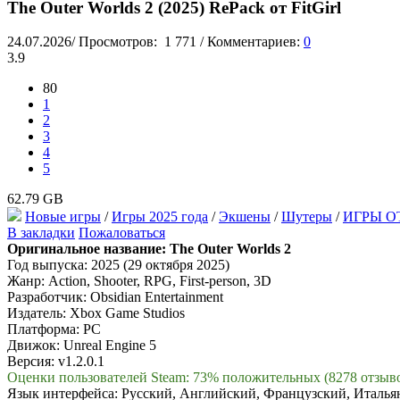
The Outer Worlds 2 (2025) RePack от FitGirl
24.07.2026
/
Просмотров:
1 771
/
Комментариев:
0
3.9
80
1
2
3
4
5
62.79 GB
Новые игры
/
Игры 2025 года
/
Экшены
/
Шутеры
/
ИГРЫ О
В закладки
Пожаловаться
Оригинальное название:
The Outer Worlds 2
Год выпуска: 2025 (29 октября 2025)
Жанр: Action, Shooter, RPG, First-person, 3D
Разработчик: Obsidian Entertainment
Издатель: Xbox Game Studios
Платформа: PC
Движок: Unreal Engine 5
Версия: v1.2.0.1
Оценки пользователей Steam: 73% положительных (8278 отзыв
Язык интерфейса: Русский, Английский, Французский, Италья