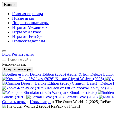
Наверх
Главная страница
Новые игры
Лицензионные игры
Игры от Механиков
Игры от Хаттаба
Игры от Фитгёрл
Правообладателям
Вход
Регистрация
Рекомендуем:
Популярные игры
Aether & Iron Deluxe Editio
Kusan: City of Wolves (2026)
Crimson Desert - Deluxe 
Yooka-Replaylee (2025
Waterpark Simulator (2026)
Bundle (2026)
Corsair Cove (2026)
Скачать игры
»
Новые игры
» The Outer Worlds 2 (2025) RePack о