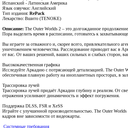
Испанский - Латинская Америка
Язык озвучки: Английский
Тип издания:
RePack
Лекарство: Вшито (TENOKE)
Описание:
The Outer Worlds 2 – это долгожданное продолжение 
Пора выделить время в расписании, готовьтесь к захватывающ
Вы играете за отважного и, скорее всего, привлекательного а
уничтожением человечества. Расследование приводит вас в Арка
от вас. От ваших решений, ваших сильных и слабых сторон, ва
Высококачественная графика
Исследуйте Аркадию с потрясающей детализацией. The Outer W
обеспечивая плавную работу на инопланетных просторах, в за
Трассировка лучей
Трассировка лучей придаёт Аркадии глубину и реализм. От с
отражения усиливают динамичность и эффект погружения.
Поддержка DLSS, FSR и XeSS
Играйте с улучшенной производительностью. The Outer Worlds
кадров вне зависимости от видеокарты.
Системные требования