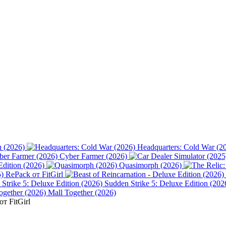
n (2026)
Headquarters: Cold War (2
Cyber Farmer (2026)
Edition (2026)
Quasimorph (2026)
) RePack от FitGirl
Sudden Strike 5: Deluxe Edition (202
Mall Together (2026)
т FitGirl