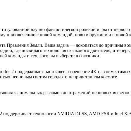
титулованной научно‑фантастической ролевой игры от первого ли
ему приключению с новой командой, новым оружием и в новой к
гента Правления Земли. Ваша задача — докопаться до причины в
дию, где появилась технология скачкового двигателя, и теперь с
шей команды и тех, кого вы выберете в союзники.
orlds 2 поддерживает настоящее разрешение 4K на совместимых
литых неоновым светом городах и неприветливом космосе.
ветящихся аномальных разломов до отражений неоновых вывесок
 2 поддерживает технологии NVIDIA DLSS, AMD FSR и Intel XeS