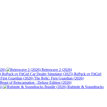
026)
Retrowave 2 (2026)
Car Dealer Simulator (2025) RePack от FitGirl
The Relic: First Guardian (2026)
Beast of Reincarnation - Deluxe Edition (2026)
6)
Rubinite & Soundtracks