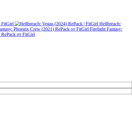
FitGirl
Hellbreach:
Firelight Fantasy:
 RePack от FitGirl