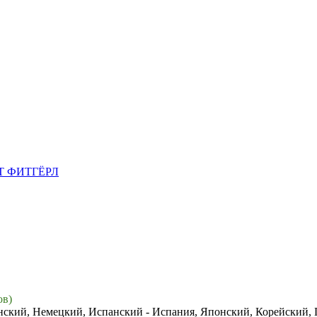
Т ФИТГЁРЛ
ов)
нский, Немецкий, Испанский - Испания, Японский, Корейский,