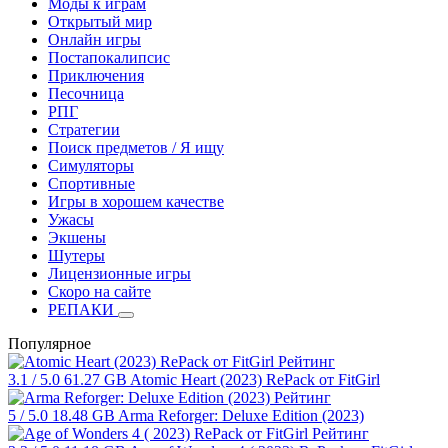
Моды к играм
Открытый мир
Онлайн игры
Постапокалипсис
Приключения
Песочница
РПГ
Стратегии
Поиск предметов / Я ищу
Симуляторы
Спортивные
Игры в хорошем качестве
Ужасы
Экшены
Шутеры
Лицензионные игры
Скоро на сайте
РЕПАКИ
Популярное
Рейтинг
3.1
/ 5.0
61.27 GB
Atomic Heart (2023) RePack от FitGirl
Рейтинг
5
/ 5.0
18.48 GB
Arma Reforger: Deluxe Edition (2023)
Рейтинг