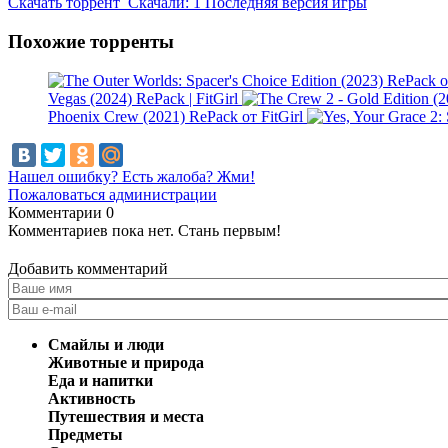
Скачать
торрент
Скачали: 1
Последняя версия игры
Похожие торренты
Vegas (2024) RePack | FitGirl
Phoenix Crew (2021) RePack от FitGirl
Нашел ошибку? Есть жалоба? Жми!
Пожаловаться администрации
Комментарии
0
Комментариев пока нет. Стань первым!
Добавить комментарий
Смайлы и люди
Животные и природа
Еда и напитки
Активность
Путешествия и места
Предметы