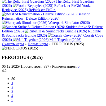
The Relic: First Guardian
(2026)
Yooka-
Replaylee (2025) RePack от FitGirl
Beast of
Reincarnation - Deluxe Edition (2026)
Waterpark Simulator (2026)
Sudden Strike 5: Deluxe
Edition (2026)
Rubinite
& Soundtracks Bundle (2026)
Corsair Cove
(2026)
Mall Together (2026)
Скачать игры
»
Новые игры
» FEROCIOUS (2025)
FEROCIOUS (2025)
06.12.2025
/
Просмотров:
897
/
Комментариев:
0
4.2
80
1
2
3
4
5