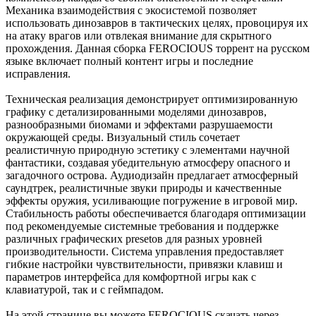
Механика взаимодействия с экосистемой позволяет
использовать динозавров в тактических целях, провоцируя их
на атаку врагов или отвлекая внимание для скрытного
прохождения. Данная сборка FEROCIOUS торрент на русском
языке включает полный контент игры и последние
исправления.
Техническая реализация демонстрирует оптимизированную
графику с детализированными моделями динозавров,
разнообразными биомами и эффектами разрушаемости
окружающей среды. Визуальный стиль сочетает
реалистичную природную эстетику с элементами научной
фантастики, создавая убедительную атмосферу опасного и
загадочного острова. Аудиодизайн предлагает атмосферный
саундтрек, реалистичные звуки природы и качественные
эффекты оружия, усиливающие погружение в игровой мир.
Стабильность работы обеспечивается благодаря оптимизации
под рекомендуемые системные требования и поддержке
различных графических presetов для разных уровней
производительности. Система управления предоставляет
гибкие настройки чувствительности, привязки клавиш и
параметров интерфейса для комфортной игры как с
клавиатурой, так и с геймпадом.
На этой странице вы можете FEROCIOUS скачать через