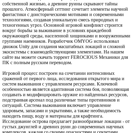
собственной жизнью, а древние руины скрывают тайны
прошлого. Атмосферный сеттинг сочетает элементы научной
фантастики с доисторическими мотивами и современными
технологиями, создавая уникальную смесь природных и
техногенных угроз. Основной игровой конфликт строится
вокруг борьбы за выживание в условиях враждебной
окружающей среды, населенной хищниками и вооруженными
группами наемников. Разработчик OMYOG использовал
движок Unity для создания масштабных локаций и сложной
экосистемы с взаимодействующими элементами. На нашем
сайте вы можете скачать торрент FEROCIOUS Механики для
ПК с полным русским переводом.
Игровой процесс построен на сочетании интенсивных
сражений от первого лица, исследования открытого мира и
систем выживания с управлением ресурсами. Ключевой
особенностью является адаптивная система боя, позволяющая
создавать и модифицировать оружие из найденных ресурсов,
подстраивая арсенал под различные типы противников и
ситуаций. Система выживания включает управление
здоровьем, запасами и укрытиями, а также необходимость
находить пищу, воду и материалы для крафтинга.
Исследование острова предлагает разнообразные локации - от
густых джунглей и древних руин до современных научных
комплексов, каждая со своими опасностями и секретами.