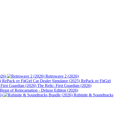
026)
Retrowave 2 (2026)
Car Dealer Simulator (2025) RePack от FitGirl
The Relic: First Guardian (2026)
Beast of Reincarnation - Deluxe Edition (2026)
6)
Rubinite & Soundtracks