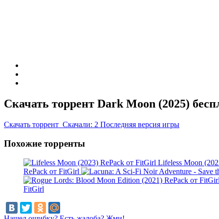
Скачать торрент Dark Moon (2025) бесп
Скачать
торрент
Скачали: 2
Последняя версия игры
Похожие торренты
Lifeless Moon (202
RePack от FitGirl
FitGirl
Нашел ошибку? Есть жалоба? Жми!