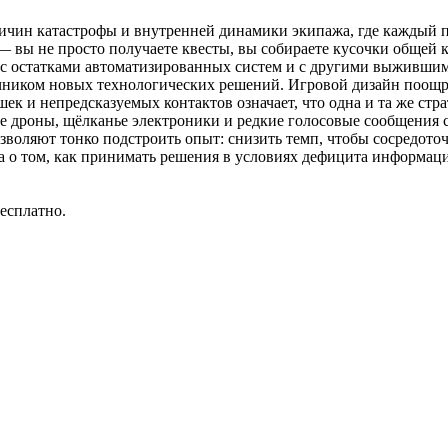
ричин катастрофы и внутренней динамики экипажа, где каждый 
вы не просто получаете квесты, вы собираете кусочки общей ка
 с остатками автоматизированных систем и с другими выжившим
точником новых технологических решений. Игровой дизайн поощ
 и непредсказуемых контактов означает, что одна и та же стра
 дроны, щёлканье электроники и редкие голосовые сообщения с
оляют тонко подстроить опыт: снизить темп, чтобы сосредоточи
а о том, как принимать решения в условиях дефицита информации
есплатно.