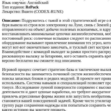
Язык озвучки: Английский
Тип издания:
RePack
Лекарство: Вшито (CODEX-RUNE)
Описание:
Подружитесь с тьмой в этой стратегической игре о 
буря вывела из строя всю электронику на Луне, связь с Землей
отправленного на объект добычи полезных ископаемых, и вдру
восстанавливать минимальные цепочки жизнеобеспечения, моби
постоянный риск: солнечные вспышки следуют по расписанию,
оборудование вызывают привлечение внимания тех угроз, кото
могут вот-вот окончательно замолчать, и тусклый свет костро
Взаимодействие с командой выходит за рамки простого распред
рискованную вылазку за батареями, кого оставить охранять в
версию бесплатно вы сможете под описанием.
Игровой процесс сочетает стратегию базы и тактические выла
безопасности вы занимаетесь починкой систем жизнеобеспечен
поиска запасных блоков и редких модулей. В проекте нет прив
использовать. Система навыков и специализаций позволяет про
тонусе. Исследование лунной поверхности сопряжено с высоко
деятельности и дают ценные наработки, но требуют аккуратног
привлечь агрессивные формы жизни или запустить необратимы
становятся вашей повседневной задачей. Кроме чисто утилита
группу ради сохранения надежды или попытаться сохранить че
какую историю вы захотите прожить.