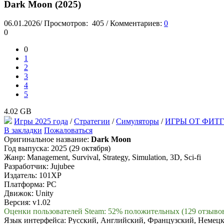
Dark Moon (2025)
06.01.2026
/
Просмотров:
405
/
Комментариев:
0
0
0
1
2
3
4
5
4.02 GB
Игры 2025 года
/
Стратегии
/
Симуляторы
/
ИГРЫ ОТ ФИТГ
В закладки
Пожаловаться
Оригинальное название:
Dark Moon
Год выпуска: 2025 (29 октября)
Жанр: Management, Survival, Strategy, Simulation, 3D, Sci-fi
Разработчик: Jujubee
Издатель: 101XP
Платформа: PC
Движок: Unity
Версия: v1.02
Оценки пользователей Steam: 52% положительных (129 отзыво
Язык интерфейса: Русский, Английский, Французский, Немец