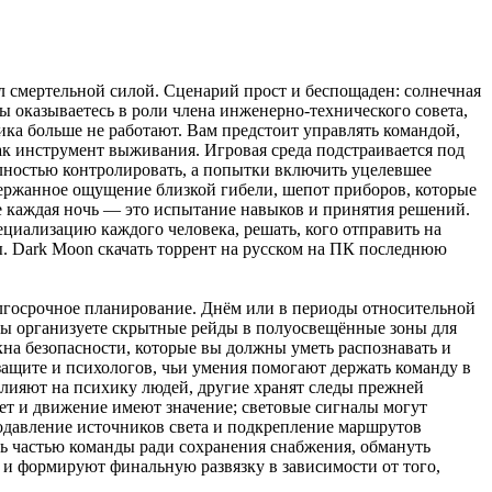
ал смертельной силой. Сценарий прост и беспощаден: солнечная
Вы оказываетесь в роли члена инженерно-технического совета,
ка больше не работают. Вам предстоит управлять командой,
к инструмент выживания. Игровая среда подстраивается под
лностью контролировать, а попытки включить уцелевшее
держанное ощущение близкой гибели, шепот приборов, которые
де каждая ночь — это испытание навыков и принятия решений.
ециализацию каждого человека, решать, кого отправить на
ы. Dark Moon скачать торрент на русском на ПК последнюю
олгосрочное планирование. Днём или в периоды относительной
озы организуете скрытные рейды в полуосвещённые зоны для
кна безопасности, которые вы должны уметь распознавать и
защите и психологов, чьи умения помогают держать команду в
влияют на психику людей, другие хранят следы прежней
вет и движение имеют значение; световые сигналы могут
одавление источников света и подкрепление маршрутов
ь частью команды ради сохранения снабжения, обмануть
 и формируют финальную развязку в зависимости от того,