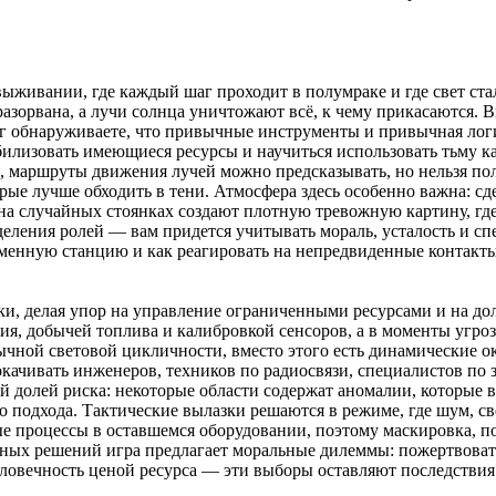
выживании, где каждый шаг проходит в полумраке и где свет ст
 разорвана, а лучи солнца уничтожают всё, к чему прикасаются. 
г обнаруживаете, что привычные инструменты и привычная логи
лизовать имеющиеся ресурсы и научиться использовать тьму ка
 маршруты движения лучей можно предсказывать, но нельзя по
рые лучше обходить в тени. Атмосфера здесь особенно важна: с
в на случайных стоянках создают плотную тревожную картину, г
еления ролей — вам придется учитывать мораль, усталость и сп
ременную станцию и как реагировать на непредвиденные контакт
зки, делая упор на управление ограниченными ресурсами и на д
ия, добычей топлива и калибровкой сенсоров, а в моменты угр
ычной световой цикличности, вместо этого есть динамические о
качивать инженеров, техников по радиосвязи, специалистов по 
й долей риска: некоторые области содержат аномалии, которые 
о подхода. Тактические вылазки решаются в режиме, где шум, с
е процессы в оставшемся оборудовании, поэтому маскировка, п
рных решений игра предлагает моральные дилеммы: пожертвоват
ловечность ценой ресурса — эти выборы оставляют последствия