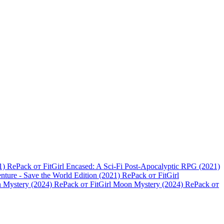
Encased: A Sci-Fi Post-Apocalyptic RPG (2021)
nture - Save the World Edition (2021) RePack от FitGirl
Moon Mystery (2024) RePack от