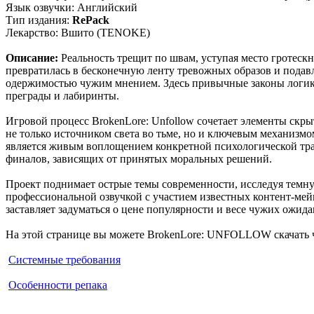
Язык озвучки: Английский
Тип издания:
RePack
Лекарство: Вшито (TENOKE)
Описание:
Реальность трещит по швам, уступая место гротескн
превратилась в бесконечную ленту тревожных образов и подав
одержимостью чужим мнением. Здесь привычные законы логики
преграды и лабиринты.
Игровой процесс BrokenLore: Unfollow сочетает элементы скр
не только источником света во тьме, но и ключевым механизмо
является живым воплощением конкретной психологической трав
финалов, зависящих от принятых моральных решений.
Проект поднимает острые темы современности, исследуя темн
профессиональной озвучкой с участием известных контент-мей
заставляет задуматься о цене популярности и весе чужих ожида
На этой странице вы можете BrokenLore: UNFOLLOW скачать ч
Системные требования
Особенности репака