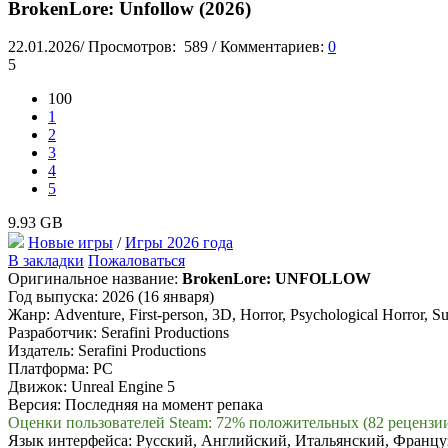
BrokenLore: Unfollow (2026)
22.01.2026
/
Просмотров:
589
/
Комментариев:
0
5
100
1
2
3
4
5
9.93 GB
Новые игры
/
Игры 2026 года
В закладки
Пожаловаться
Оригинальное название:
BrokenLore: UNFOLLOW
Год выпуска: 2026 (16 января)
Жанр: Adventure, First-person, 3D, Horror, Psychological Horror, Sur
Разработчик: Serafini Productions
Издатель: Serafini Productions
Платформа: PC
Движок: Unreal Engine 5
Версия: Последняя на момент репака
Оценки пользователей Steam: 72% положительных (82 рецензи
Язык интерфейса: Русский, Английский, Итальянский, Францу