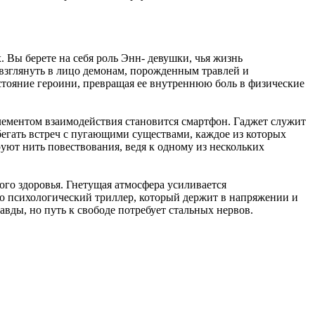
 Вы берете на себя роль Энн- девушки, чья жизнь
 взглянуть в лицо демонам, порожденным травлей и
стояние героини, превращая ее внутреннюю боль в физические
лементом взаимодействия становится смартфон. Гаджет служит
бегать встреч с пугающими существами, каждое из которых
ют нить повествования, ведя к одному из нескольких
го здоровья. Гнетущая атмосфера усиливается
о психологический триллер, который держит в напряжении и
авды, но путь к свободе потребует стальных нервов.