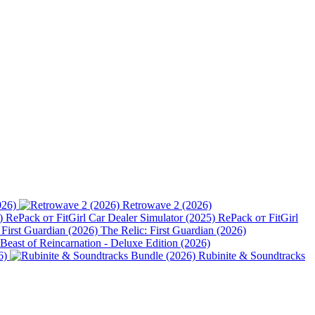
026)
Retrowave 2 (2026)
Car Dealer Simulator (2025) RePack от FitGirl
The Relic: First Guardian (2026)
Beast of Reincarnation - Deluxe Edition (2026)
6)
Rubinite & Soundtracks