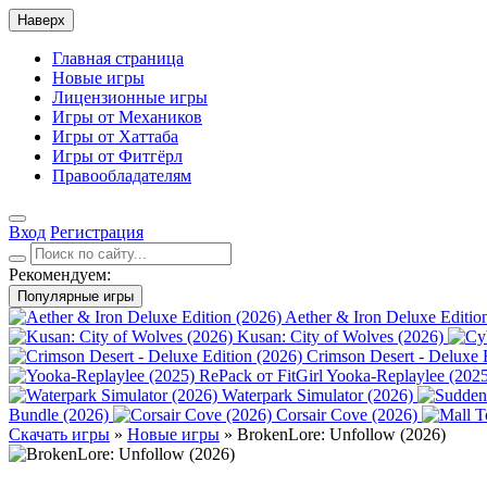
Наверх
Главная страница
Новые игры
Лицензионные игры
Игры от Механиков
Игры от Хаттаба
Игры от Фитгёрл
Правообладателям
Вход
Регистрация
Рекомендуем:
Популярные игры
Aether & Iron Deluxe Editio
Kusan: City of Wolves (2026)
Crimson Desert - Deluxe 
Yooka-Replaylee (2025
Waterpark Simulator (2026)
Bundle (2026)
Corsair Cove (2026)
Скачать игры
»
Новые игры
» BrokenLore: Unfollow (2026)