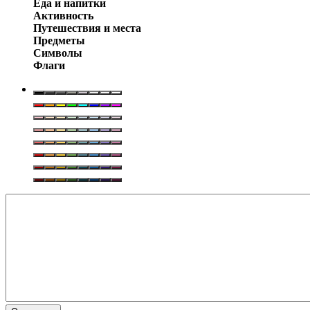
Еда и напитки
Активность
Путешествия и места
Предметы
Символы
Флаги