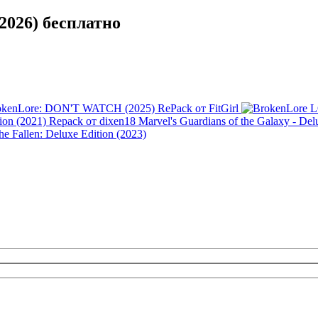
2026) бесплатно
okenLore: DON'T WATCH (2025) RePack от FitGirl
Marvel's Guardians of the Galaxy - De
the Fallen: Deluxe Edition (2023)