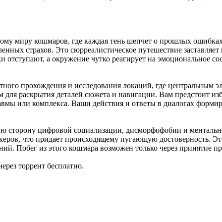
ому миру кошмаров, где каждая тень шепчет о прошлых ошибках.
ленных страхов. Это сюрреалистическое путешествие заставляет
 отступают, а окружение чутко реагирует на эмоциональное со
ытного прохождения и исследования локаций, где центральным э
м для раскрытия деталей сюжета и навигации. Вам предстоит из
мы или комплекса. Ваши действия и ответы в диалогах формиру
ую сторону цифровой социализации, дисморфофобии и ментально
керов, что придает происходящему пугающую достоверность. Эт
ний. Побег из этого кошмара возможен только через принятие пр
ерез торрент бесплатно.