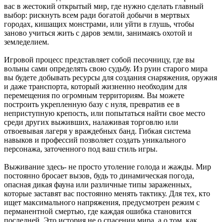
вас в жестокий открытый мир, где нужно сделать главный
выбор: рискнуть всем ради богатой добычи в мертвых
городах, кишащих монстрами, или уйти в глушь, чтобы
заново учиться жить с даров земли, занимаясь охотой и
земледелием.
Игровой процесс представляет собой песочницу, где вы
вольны сами определять свою судьбу. Из руин старого мира
вы будете добывать ресурсы для создания снаряжения, оружия
и даже транспорта, который жизненно необходим для
перемещения по огромным территориям. Вы можете
построить укрепленную базу с нуля, превратив ее в
неприступную крепость, или попытаться найти свое место
среди других выживших, налаживая торговлю или
отвоевывая лагеря у враждебных банд. Гибкая система
навыков и профессий позволяет создать уникального
персонажа, заточенного под ваш стиль игры.
Выживание здесь- не просто утоление голода и жажды. Мир
постоянно бросает вызов, будь то динамическая погода,
опасная дикая фауна или различные типы зараженных,
которые заставят вас постоянно менять тактику. Для тех, кто
ищет максимального напряжения, предусмотрен режим с
перманентной смертью, где каждая ошибка становится
последней. Это история не о спасении мира, а о том, как