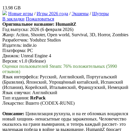
13.98 GB
Новые игры
/
Игры 2026 года
/
Экшены
/
Шутеры
В закладки
Пожаловаться
Оригинальное название:
HumanitZ
Год выпуска: 2026 (6 февраля 2026)
Жанр: Action, Shooter, Open world, Survival, 3D, Horror, Zombies
Разработчик: Yodubzz Studios
Издатель: indie.io
Платформа: PC
Движок: Unreal Engine 4
Версия: v1.0 (Release)
Оценки пользователей Steam: 76% положительных (5990
отзывов)
Язык интерфейса: Русский, Английский, Португальский
(Бразилия), Японский, Упрощённый китайский, Испанский
(Испания), Корейский, Итальянский, Французский, Немецкий
Язык озвучки: Английский
Тип издания:
RePack
Лекарство: Вшито (CODEX-RUNE)
Описание:
Цивилизация рухнула, и на ее обломках воцарился
новый хищник- ненасытные орды зараженных. Человечество
оказалось на грани вымирания, и теперь каждый рассвет- это
маленькая победа в войне за выживание. HumanitZ бросает