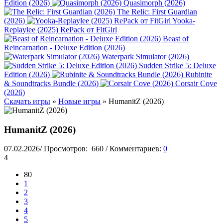
Edition (2026)
Quasimorph (2026)
The Relic: First Guardian
(2026)
Yooka-
Replaylee (2025) RePack от FitGirl
Beast of
Reincarnation - Deluxe Edition (2026)
Waterpark Simulator (2026)
Sudden Strike 5: Deluxe
Edition (2026)
Rubinite
& Soundtracks Bundle (2026)
Corsair Cove
(2026)
Скачать игры
»
Новые игры
» HumanitZ (2026)
HumanitZ (2026)
07.02.2026
/
Просмотров:
660
/
Комментариев:
0
4
80
1
2
3
4
5