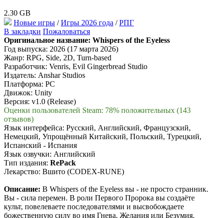
2.30 GB
Новые игры
/
Игры 2026 года
/
РПГ
В закладки
Пожаловаться
Оригинальное название:
Whispers of the Eyeless
Год выпуска: 2026 (17 марта 2026)
Жанр: RPG, Side, 2D, Turn-based
Разработчик: Venris, Evil Gingerbread Studio
Издатель: Anshar Studios
Платформа: PC
Движок: Unity
Версия: v1.0 (Release)
Оценки пользователей Steam: 78% положительных (143
отзывов)
Язык интерфейса: Русский, Английский, Французский,
Немецкий, Упрощённый Китайский, Польский, Турецкий,
Испанский - Испания
Язык озвучки: Английский
Тип издания:
RePack
Лекарство: Вшито (CODEX-RUNE)
Описание:
В Whispers of the Eyeless вы - не просто странник.
Вы - сила перемен. В роли Первого Пророка вы создаёте
культ, повелеваете последователями и высвобождаете
божественную силу во имя Гнева, Желания или Безумия.