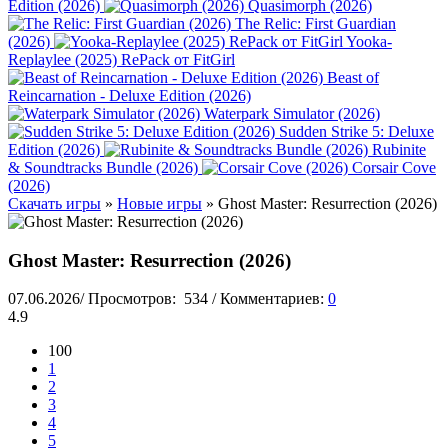
Edition (2026)
Quasimorph (2026)
The Relic: First Guardian
(2026)
Yooka-
Replaylee (2025) RePack от FitGirl
Beast of
Reincarnation - Deluxe Edition (2026)
Waterpark Simulator (2026)
Sudden Strike 5: Deluxe
Edition (2026)
Rubinite
& Soundtracks Bundle (2026)
Corsair Cove
(2026)
Скачать игры
»
Новые игры
» Ghost Master: Resurrection (2026)
Ghost Master: Resurrection (2026)
07.06.2026
/
Просмотров:
534
/
Комментариев:
0
4.9
100
1
2
3
4
5