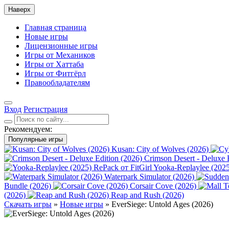
Наверх
Главная страница
Новые игры
Лицензионные игры
Игры от Механиков
Игры от Хаттаба
Игры от Фитгёрл
Правообладателям
Вход
Регистрация
Рекомендуем:
Популярные игры
Kusan: City of Wolves (2026)
Crimson Desert - Deluxe 
Yooka-Replaylee (2025
Waterpark Simulator (2026)
Bundle (2026)
Corsair Cove (2026)
(2026)
Reap and Rush (2026)
Скачать игры
»
Новые игры
» EverSiege: Untold Ages (2026)