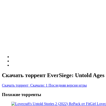
Скачать торрент EverSiege: Untold Ages 
Скачать
торрент
Скачали: 1
Последняя версия игры
Похожие торренты
Lovecr