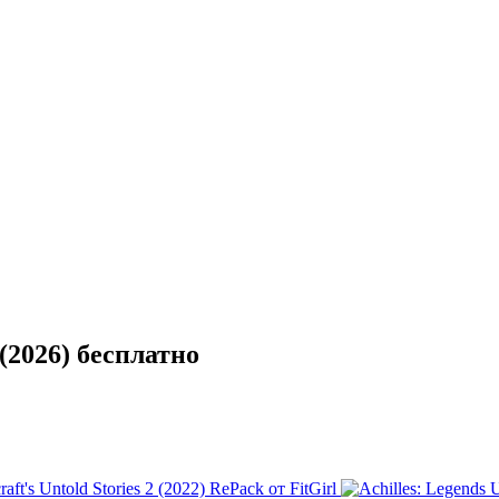
(2026) бесплатно
aft's Untold Stories 2 (2022) RePack от FitGirl