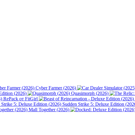
Cyber Farmer (2026)
Edition (2026)
Quasimorph (2026)
) RePack от FitGirl
Sudden Strike 5: Deluxe Edition (202
Mall Together (2026)