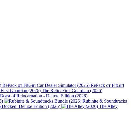
Car Dealer Simulator (2025) RePack от FitGirl
The Relic: First Guardian (2026)
Beast of Reincarnation - Deluxe Edition (2026)
6)
Rubinite & Soundtracks
Docked: Deluxe Edition (2026)
The Alley