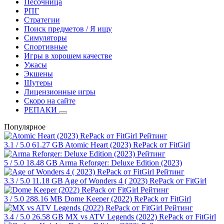
Песочница
РПГ
Стратегии
Поиск предметов / Я ищу
Симуляторы
Спортивные
Игры в хорошем качестве
Ужасы
Экшены
Шутеры
Лицензионные игры
Скоро на сайте
РЕПАКИ
Популярное
Рейтинг
3.1
/ 5.0
61.27 GB
Atomic Heart (2023) RePack от FitGirl
Рейтинг
5
/ 5.0
18.48 GB
Arma Reforger: Deluxe Edition (2023)
Рейтинг
3.3
/ 5.0
11.18 GB
Age of Wonders 4 ( 2023) RePack от FitGirl
Рейтинг
3
/ 5.0
288.16 MB
Dome Keeper (2022) RePack от FitGirl
Рейтинг
3.4
/ 5.0
26.58 GB
MX vs ATV Legends (2022) RePack от FitGirl