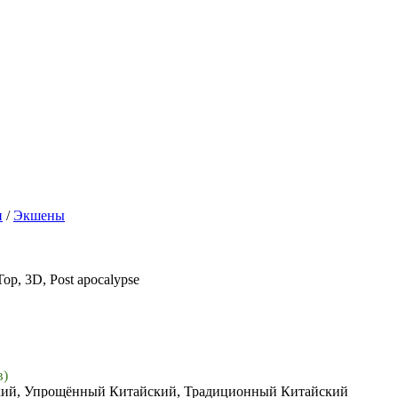
и
/
Экшены
Top, 3D, Post apocalypse
в)
цкий, Упрощённый Китайский, Традиционный Китайский