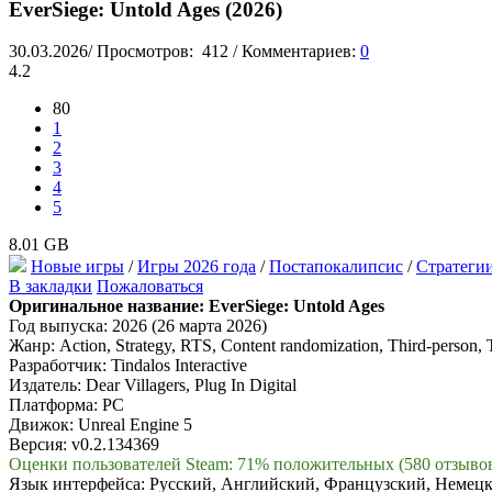
EverSiege: Untold Ages (2026)
30.03.2026
/
Просмотров:
412
/
Комментариев:
0
4.2
80
1
2
3
4
5
8.01 GB
Новые игры
/
Игры 2026 года
/
Постапокалипсис
/
Стратеги
В закладки
Пожаловаться
Оригинальное название:
EverSiege: Untold Ages
Год выпуска: 2026 (26 марта 2026)
Жанр: Action, Strategy, RTS, Content randomization, Third-person, 
Разработчик: Tindalos Interactive
Издатель: Dear Villagers, Plug In Digital
Платформа: PC
Движок: Unreal Engine 5
Версия: v0.2.134369
Оценки пользователей Steam: 71% положительных (580 отзыво
Язык интерфейса: Русский, Английский, Французский, Неме