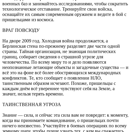
военных баз и занимайтесь исследованиями, чтобы сократить
технологическое отставание. Тренируйте свои войска,
оснащайте их самым современным оружием и ведите в бой с
пришельцами из космоса.
ВРАГ ПОВСЮДУ
На дворе 2009 год. Холодная война продолжается, а
Берлинская стена по-прежнему разделяет две части одной
страны. Тайная организация, не знающая политических
границ, собирает сведения о страшной угрозе для
человечества. По всему миру то и дело появляются
неопознанные летающие объекты и загадочные существа — и
всё это на фоне всё более обостряющихся международных
конфликтов. Те, кто сообщает о появлении НЛО,
таинственным образом исчезают. Похоже, пришельцы с
каждым днём всё увереннее чувствуют себя на Земле, а
значит, нельзя терять времени.
ТАИНСТВЕННАЯ УГРОЗА
Знание — сила, и сейчас эта сила вам не повредит: к моменту,
когда вы принимаете командование, о пришельцах почти
ничего неизвестно. Участвуйте в боевых операциях по всему
земному шару, чтобы лучше узнать тех, с кем вы сражаетесь.