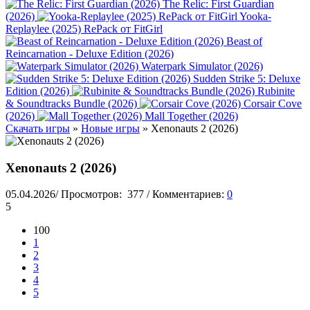
The Relic: First Guardian
(2026)
Yooka-
Replaylee (2025) RePack от FitGirl
Beast of
Reincarnation - Deluxe Edition (2026)
Waterpark Simulator (2026)
Sudden Strike 5: Deluxe
Edition (2026)
Rubinite
& Soundtracks Bundle (2026)
Corsair Cove
(2026)
Mall Together (2026)
Скачать игры
»
Новые игры
» Xenonauts 2 (2026)
Xenonauts 2 (2026)
05.04.2026
/
Просмотров:
377
/
Комментариев:
0
5
100
1
2
3
4
5