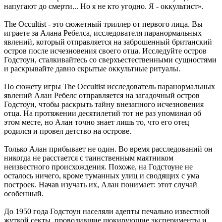
напугают до смерти... Но я не кто угодно. Я - оккультист».
The Occultist - это сюжетный триллер от первого лица. Вы
играете за Алана Ребелса, исследователя паранормальных
явлений, который отправляется на заброшенный британский
остров после исчезновения своего отца. Исследуйте остров
Годстоун, сталкивайтесь со сверхъестественными сущностями
и раскрывайте давно скрытые оккультные ритуалы.
По сюжету игры The Occultist исследователь паранормальных
явлений Алан Ребелс отправляется на загадочный остров
Годстоун, чтобы раскрыть тайну внезапного исчезновения
отца. На протяжении десятилетий тот не раз упоминал об
этом месте, но Алан точно знает лишь то, что его отец
родился и провел детство на острове.
Только Алан прибывает не один. Во время расследований он
никогда не расстается с таинственным маятником
неизвестного происхождения. Похоже, на Годстоуне не
осталось ничего, кроме туманных улиц и сводящих с ума
построек. Начав изучать их, Алан понимает: этот случай
особенный.
До 1950 года Годстоун населяли адепты печально известной
жуткой секты, проводившие шокирующие эксперименты и