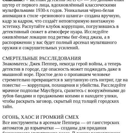
шутер от первого лица, вдохновлённый классическими
мультфильмами 1930-х годов. Уникальная чёрно-белая
анимация в стиле «резинового шланга» создана вручную,
кадр за кадром, что создаёт неповторимую винтажную
эстетику. Распутайте клубок коррупции, погрузившись в
детективный сюжет в атмосфере нуара. Исследуйте
оживлённые локации под ритмы биг-бэнд джаза, а в
распоряжении у вас будет полный арсенал мультяшного
оружия и сокрушительных усилений.
СМЕРТЕЛЬНЫЕ РАССЛЕДОВАНИЯ
Знакомьтесь: Джек Пеппер, некогда герой войны, а теперь
детектив в городе, где опасность может поджидать даже в
мышиной норе. Простое дело о пропавшем человеке
стремительно превращается в запутанную сеть интриг, где на
повестке — коррупция, похищения и убийства. Расследуйте
мрачное подполье Маусбурга, сразитесь с вооружёнными до
зубов бандами и продажными копами и находите улики,
чтобы раскрыть заговор, скрытый под толщей городских
тайн.
ОГОНЬ, ХАОС И ГРОМКИЙ СМЕХ
Все инструменты в арсенале Пеппера — от гангстерских
автоматов до взрывчатки — созданы для придания