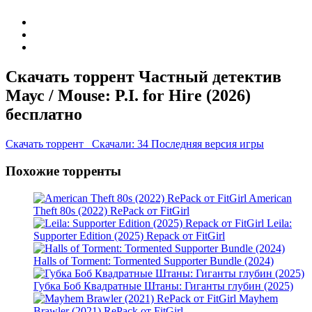
Скачать торрент Частный детектив
Маус / Mouse: P.I. for Hire (2026)
бесплатно
Скачать торрент
Скачали: 34
Последняя версия игры
Похожие торренты
American
Theft 80s (2022) RePack от FitGirl
Leila:
Supporter Edition (2025) Repack от FitGirl
Halls of Torment: Tormented Supporter Bundle (2024)
Губка Боб Квадратные Штаны: Гиганты глубин (2025)
Mayhem
Brawler (2021) RePack от FitGirl