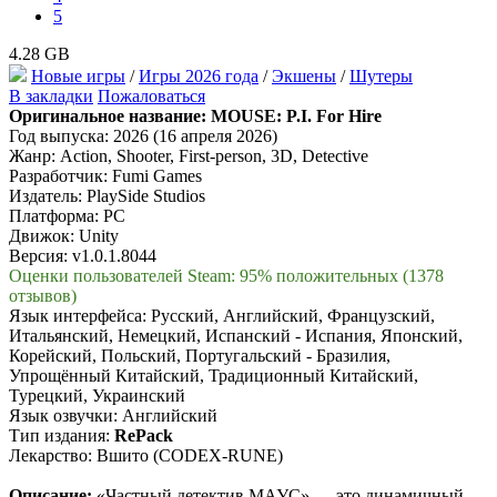
5
4.28 GB
Новые игры
/
Игры 2026 года
/
Экшены
/
Шутеры
В закладки
Пожаловаться
Оригинальное название:
MOUSE: P.I. For Hire
Год выпуска: 2026 (16 апреля 2026)
Жанр: Action, Shooter, First-person, 3D, Detective
Разработчик: Fumi Games
Издатель: PlaySide Studios
Платформа: PC
Движок: Unity
Версия: v1.0.1.8044
Оценки пользователей Steam: 95% положительных (1378
отзывов)
Язык интерфейса: Русский, Английский, Французский,
Итальянский, Немецкий, Испанский - Испания, Японский,
Корейский, Польский, Португальский - Бразилия,
Упрощённый Китайский, Традиционный Китайский,
Турецкий, Украинский
Язык озвучки: Английский
Тип издания:
RePack
Лекарство: Вшито (CODEX-RUNE)
Описание:
«Частный детектив МАУС» — это динамичный