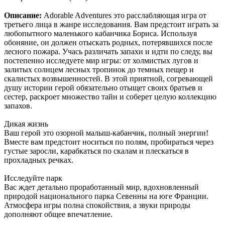
Описание:
Adorable Adventures это расслабляющая игра от
третьего лица в жанре исследования. Вам предстоит играть за
любопытного маленького кабанчика Бориса. Используя
обоняние, он должен отыскать родных, потерявшихся после
лесного пожара. Учась различать запахи и идти по следу, вы
постепенно исследуете мир игры: от холмистых лугов и
залитых солнцем лесных тропинок до темных пещер и
скалистых возвышенностей. В этой приятной, согревающей
душу истории герой обязательно отыщет своих братьев и
сестер, раскроет множество тайн и соберет целую коллекцию
запахов.
Дикая жизнь
Ваш герой это озорной малыш-кабанчик, полный энергии!
Вместе вам предстоит носиться по полям, пробираться через
густые заросли, карабкаться по скалам и плескаться в
прохладных речках.
Исследуйте парк
Вас ждет детально проработанный мир, вдохновленный
природой национального парка Севенны на юге Франции.
Атмосфера игры полна спокойствия, а звуки природы
дополняют общее впечатление.