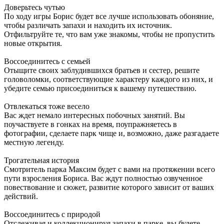
Доверьтесь чутью
По ходу игры Борис будет все лучше использовать обоняние,
чтобы различать запахи и находить их источник.
Отфильтруйте те, что вам уже знакомы, чтобы не пропустить
новые открытия.
Воссоединитесь с семьей
Отыщите своих заблудившихся братьев и сестер, решите
головоломки, соответствующие характеру каждого из них, и
убедите семью присоединиться к вашему путешествию.
Отвлекаться тоже весело
Вас ждет немало интересных побочных занятий. Вы
поучаствуете в гонках на время, поупражняетесь в
фотографии, сделаете парк чище и, возможно, даже разгадаете
местную легенду.
Трогательная история
Смотритель парка Максим будет с вами на протяжении всего
пути взросления Бориса. Вас ждут полностью озвученное
повествование и сюжет, развитие которого зависит от ваших
действий.
Воссоединитесь с природой
Отслеживая и коллекционируя запахи в парке, вы будете