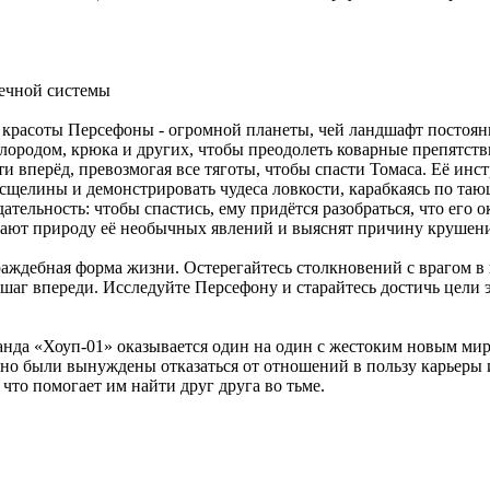
ечной системы
 красоты Персефоны - огромной планеты, чей ландшафт постоянн
ислородом, крюка и других, чтобы преодолеть коварные препятст
и вперёд, превозмогая все тяготы, чтобы спасти Томаса. Её ин
асщелины и демонстрировать чудеса ловкости, карабкаясь по та
тельность: чтобы спастись, ему придётся разобраться, что его о
ают природу её необычных явлений и выяснят причину крушени
враждебная форма жизни. Остерегайтесь столкновений с врагом 
 шаг впереди. Исследуйте Персефону и старайтесь достичь цели
манда «Хоуп-01» оказывается один на один с жестоким новым м
мы, но были вынуждены отказаться от отношений в пользу карьеры
 что помогает им найти друг друга во тьме.