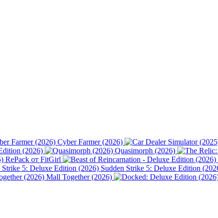
Cyber Farmer (2026)
Edition (2026)
Quasimorph (2026)
) RePack от FitGirl
Sudden Strike 5: Deluxe Edition (202
Mall Together (2026)