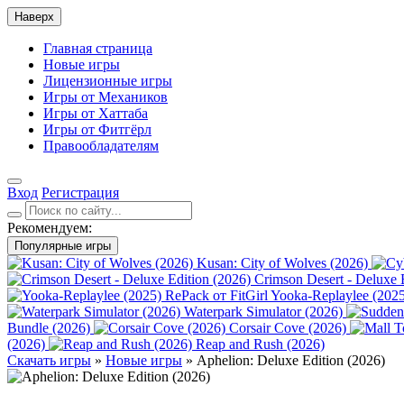
Наверх
Главная страница
Новые игры
Лицензионные игры
Игры от Механиков
Игры от Хаттаба
Игры от Фитгёрл
Правообладателям
Вход
Регистрация
Рекомендуем:
Популярные игры
Kusan: City of Wolves (2026)
Crimson Desert - Deluxe 
Yooka-Replaylee (2025
Waterpark Simulator (2026)
Bundle (2026)
Corsair Cove (2026)
(2026)
Reap and Rush (2026)
Скачать игры
»
Новые игры
» Aphelion: Deluxe Edition (2026)