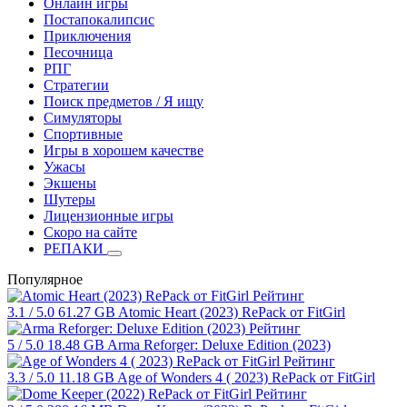
Онлайн игры
Постапокалипсис
Приключения
Песочница
РПГ
Стратегии
Поиск предметов / Я ищу
Симуляторы
Спортивные
Игры в хорошем качестве
Ужасы
Экшены
Шутеры
Лицензионные игры
Скоро на сайте
РЕПАКИ
Популярное
Рейтинг
3.1
/ 5.0
61.27 GB
Atomic Heart (2023) RePack от FitGirl
Рейтинг
5
/ 5.0
18.48 GB
Arma Reforger: Deluxe Edition (2023)
Рейтинг
3.3
/ 5.0
11.18 GB
Age of Wonders 4 ( 2023) RePack от FitGirl
Рейтинг