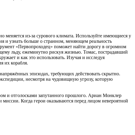
о меняется из-за сурового климата. Используйте имеющиеся у
вия и узнать больше о странном, меняющем реальность
струмент «Первопроходец» поможет найти дорогу в огромном
ющему льду, ежеминутно рискуя жизнью. Томас, пострадавший
кружает и как это использовать. Изучая и исследуя
я их корабля.
в напряжённых эпизодах, требующих действовать скрытно.
 экспедиции, несмотря на чудовищную угрозу, которую
иром и отголосками запутанного прошлого. Ариан Монклер
 и миссии. Когда герои оказываются перед лицом невероятной