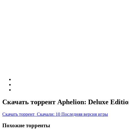
Скачать торрент Aphelion: Deluxe Editio
Скачать
торрент
Скачали: 10
Последняя версия игры
Похожие торренты