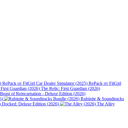
Car Dealer Simulator (2025) RePack от FitGirl
The Relic: First Guardian (2026)
Beast of Reincarnation - Deluxe Edition (2026)
6)
Rubinite & Soundtracks
Docked: Deluxe Edition (2026)
The Alley