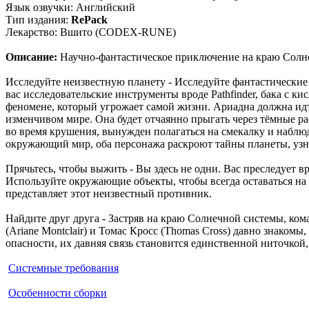
Язык озвучки: Английский
Тип издания:
RePack
Лекарство: Вшито (CODEX-RUNE)
Описание:
Научно-фантастическое приключение на краю Солн
Исследуйте неизвестную планету - Исследуйте фантастические
вас исследовательские инструменты вроде Pathfinder, бака с к
феномене, который угрожает самой жизни. Ариадна должна идт
изменчивом мире. Она будет отчаянно прыгать через тёмные р
во время крушения, вынужден полагаться на смекалку и наблюда
окружающий мир, оба персонажа раскроют тайны планеты, узн
Прячьтесь, чтобы выжить - Вы здесь не одни. Вас преследует 
Используйте окружающие объекты, чтобы всегда оставаться на
представляет этот неизвестный противник.
Найдите друг друга - Застряв на краю Солнечной системы, ко
(Ariane Montclair) и Томас Кросс (Thomas Cross) давно знако
опасности, их давняя связь становится единственной ниточкой,
Системные требования
Особенности сборки