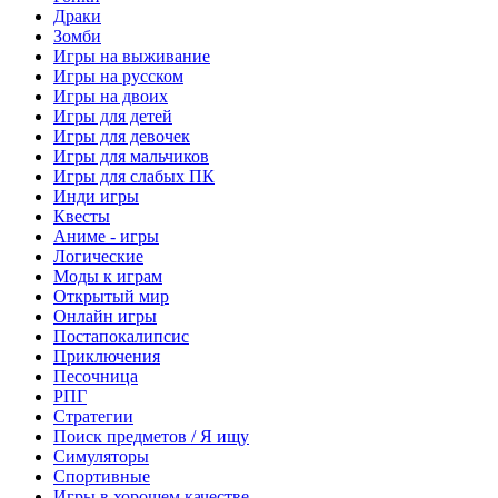
Драки
Зомби
Игры на выживание
Игры на русском
Игры на двоих
Игры для детей
Игры для девочек
Игры для мальчиков
Игры для слабых ПК
Инди игры
Квесты
Аниме - игры
Логические
Моды к играм
Открытый мир
Онлайн игры
Постапокалипсис
Приключения
Песочница
РПГ
Стратегии
Поиск предметов / Я ищу
Симуляторы
Спортивные
Игры в хорошем качестве