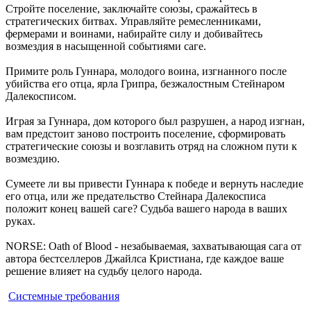
Стройте поселение, заключайте союзы, сражайтесь в
стратегических битвах. Управляйте ремесленниками,
фермерами и воинами, набирайте силу и добивайтесь
возмездия в насыщенной событиями саге.
Примите роль Гуннара, молодого воина, изгнанного после
убийства его отца, ярла Грипра, безжалостным Стейнаром
Далекосписом.
Играя за Гуннара, дом которого был разрушен, а народ изгнан,
вам предстоит заново построить поселение, сформировать
стратегические союзы и возглавить отряд на сложном пути к
возмездию.
Сумеете ли вы привести Гуннара к победе и вернуть наследие
его отца, или же предательство Стейнара Далекосписа
положит конец вашей саге? Судьба вашего народа в ваших
руках.
NORSE: Oath of Blood - незабываемая, захватывающая сага от
автора бестселлеров Джайлса Кристиана, где каждое ваше
решение влияет на судьбу целого народа.
Системные требования