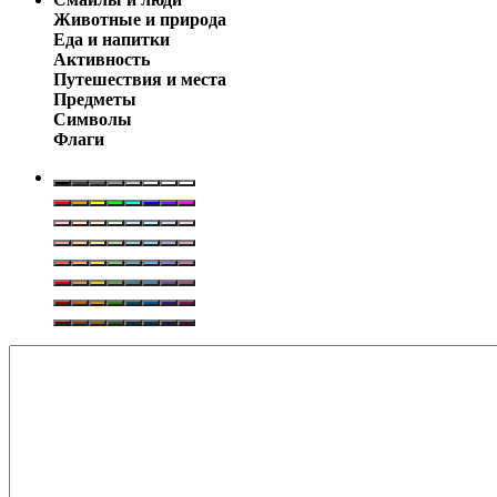
Животные и природа
Еда и напитки
Активность
Путешествия и места
Предметы
Символы
Флаги