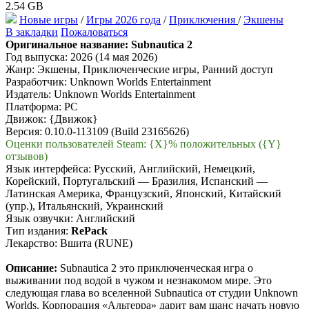
2.54 GB
Новые игры
/
Игры 2026 года
/
Приключения
/
Экшены
В закладки
Пожаловаться
Оригинальное название:
Subnautica 2
Год выпуска: 2026 (14 мая 2026)
Жанр: Экшены, Приключенческие игры, Ранний доступ
Разработчик: Unknown Worlds Entertainment
Издатель: Unknown Worlds Entertainment
Платформа: PC
Движок: {Движок}
Версия: 0.10.0-113109 (Build 23165626)
Оценки пользователей Steam: {X}% положительных ({Y}
отзывов)
Язык интерфейса: Русский, Английский, Немецкий,
Корейский, Португальский — Бразилия, Испанский —
Латинская Америка, Французский, Японский, Китайский
(упр.), Итальянский, Украинский
Язык озвучки: Английский
Тип издания:
RePack
Лекарство: Вшита (RUNE)
Описание:
Subnautica 2 это приключенческая игра о
выживании под водой в чужом и незнакомом мире. Это
следующая глава во вселенной Subnautica от студии Unknown
Worlds. Корпорация «Альтерра» дарит вам шанс начать новую