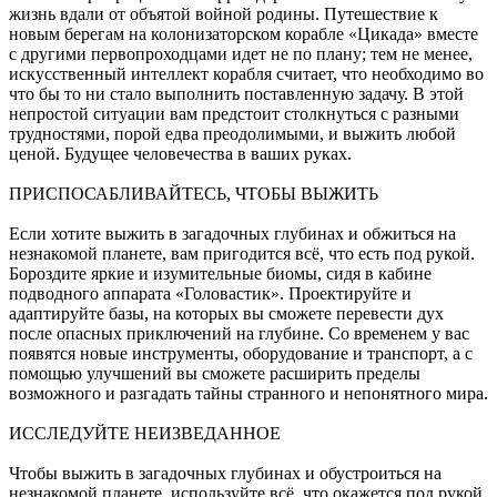
жизнь вдали от объятой войной родины. Путешествие к
новым берегам на колонизаторском корабле «Цикада» вместе
с другими первопроходцами идет не по плану; тем не менее,
искусственный интеллект корабля считает, что необходимо во
что бы то ни стало выполнить поставленную задачу. В этой
непростой ситуации вам предстоит столкнуться с разными
трудностями, порой едва преодолимыми, и выжить любой
ценой. Будущее человечества в ваших руках.
ПРИСПОСАБЛИВАЙТЕСЬ, ЧТОБЫ ВЫЖИТЬ
Если хотите выжить в загадочных глубинах и обжиться на
незнакомой планете, вам пригодится всё, что есть под рукой.
Бороздите яркие и изумительные биомы, сидя в кабине
подводного аппарата «Головастик». Проектируйте и
адаптируйте базы, на которых вы сможете перевести дух
после опасных приключений на глубине. Со временем у вас
появятся новые инструменты, оборудование и транспорт, а с
помощью улучшений вы сможете расширить пределы
возможного и разгадать тайны странного и непонятного мира.
ИССЛЕДУЙТЕ НЕИЗВЕДАННОЕ
Чтобы выжить в загадочных глубинах и обустроиться на
незнакомой планете, используйте всё, что окажется под рукой.