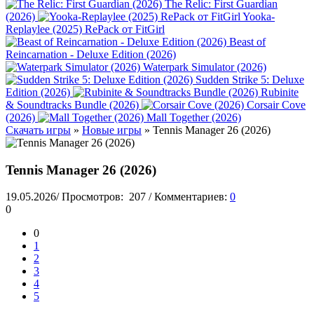
The Relic: First Guardian
(2026)
Yooka-
Replaylee (2025) RePack от FitGirl
Beast of
Reincarnation - Deluxe Edition (2026)
Waterpark Simulator (2026)
Sudden Strike 5: Deluxe
Edition (2026)
Rubinite
& Soundtracks Bundle (2026)
Corsair Cove
(2026)
Mall Together (2026)
Скачать игры
»
Новые игры
» Tennis Manager 26 (2026)
Tennis Manager 26 (2026)
19.05.2026
/
Просмотров:
207
/
Комментариев:
0
0
0
1
2
3
4
5