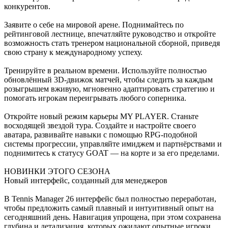
конкурентов.
Заявите о себе на мировой арене. Поднимайтесь по
рейтинговой лестнице, впечатляйте руководство и откройте
возможность стать тренером национальной сборной, приведя
свою страну к международному успеху.
Тренируйте в реальном времени. Используйте полностью
обновлённый 3D-движок матчей, чтобы следить за каждым
розыгрышем вживую, мгновенно адаптировать стратегию и
помогать игрокам переигрывать любого соперника.
Откройте новый режим карьеры MY PLAYER. Станьте
восходящей звездой тура. Создайте и настройте своего
аватара, развивайте навыки с помощью RPG-подобной
системы прогрессии, управляйте имиджем и партнёрствами и
поднимитесь к статусу GOAT — на корте и за его пределами.
НОВИНКИ ЭТОГО СЕЗОНА
Новый интерфейс, созданный для менеджеров
В Tennis Manager 26 интерфейс был полностью переработан,
чтобы предложить самый плавный и интуитивный опыт на
сегодняшний день. Навигация упрощена, при этом сохранена
глубина и детализация, которых ожидают опытные игроки.