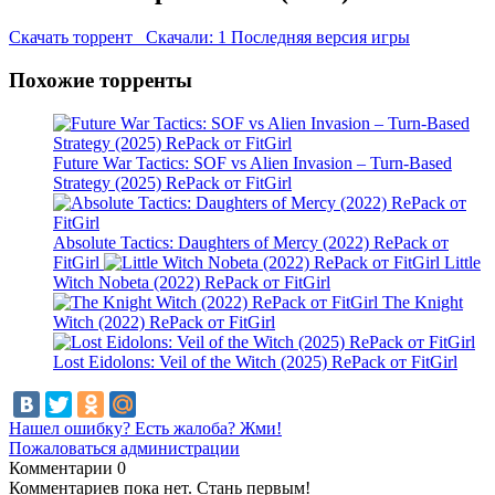
Скачать торрент
Скачали: 1
Последняя версия игры
Похожие торренты
Future War Tactics: SOF vs Alien Invasion – Turn-Based
Strategy (2025) RePack от FitGirl
Absolute Tactics: Daughters of Mercy (2022) RePack от
FitGirl
Little
Witch Nobeta (2022) RePack от FitGirl
The Knight
Witch (2022) RePack от FitGirl
Lost Eidolons: Veil of the Witch (2025) RePack от FitGirl
Нашел ошибку? Есть жалоба? Жми!
Пожаловаться администрации
Комментарии
0
Комментариев пока нет. Стань первым!