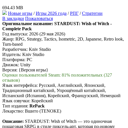
694.43 MB
Новые игры
/
Игры 2026 года
/
РПГ
/
Стратегии
В закладки
Пожаловаться
Оригинальное название:
STARDUST: Wish of Witch -
Complete Pack
Год выпуска: 2026 (29 мая 2026)
Жанр: RPG, Strategy, Tactics, Isometric, 2D, Japanese, Retro look,
Turn-based
Разработчик: Kniv Studio
Издатель: Kniv Studio
Платформа: PC
Движок: Unity
Версия: {Версия игры}
Оценки пользователей Steam: 81% положительных (327
отзывов)
Язык интерфейса: Русский, Английский, Японский,
Традиционный китайский, Упрощённый китайский,
Испанский (Испания), Корейский, Французский, Немецкий
Язык озвучки: Корейский
Тип издания:
RePack
Лекарство: Вшито (TENOKE)
Описание:
STARDUST: Wish of Witch — это одиночная
пошаговая SRPG в стиле пиксель-арт, которая по-новому