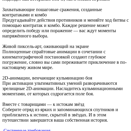
Захватывающие пошаговые сражения, созданные
контратаками и комбо
Предугадывайте действия противников и меняйте ход битвы с
помощью контратак и комбо. Каждое решение может
определить победу или поражение — вас ждут моменты
напряжённого выбора.
Живой пиксель-арт, оживающий на экране
Полноценные спрайтовые анимации в сочетании с
кинематографичной постановкой создают глубокое
погружение, словно вы сами переживаете приключение в по-
настоящему живом мире.
2D-анимации, венчающие кульминацию боя
При активации ультимативных умений разворачиваются
зрелищные 2D-анимации. Насладитесь кульминационными
моментами, от которых содрогается поле боя.
Вместе с товарищами — к истокам звёзд
Соберите отряд из ярких и запоминающихся спутников и
приблизьтесь к истине, скрытой в звёздах. И в этом
путешествии завершится ваша собственная история.
Системные требования