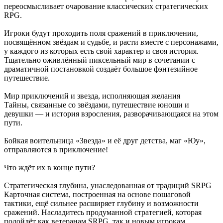
переосмысливает очарование классических стратегических
RPG.
Игроки будут проходить поля сражений в приключении,
посвящённом звёздам и судьбе, и расти вместе с персонажами,
у каждого из которых есть свой характер и своя история.
Тщательно оживлённый пиксельный мир в сочетании с
драматичной постановкой создаёт большое фэнтезийное
путешествие.
Мир приключений и звезда, исполняющая желания
Тайны, связанные со звёздами, путешествие юноши и
девушки — и история взросления, разворачивающаяся на этом
пути.
Бойкая воительница «Звезда» и её друг детства, маг «Юу»,
отправляются в приключение!
Что ждёт их в конце пути?
Стратегическая глубина, унаследованная от традиций SRPG
Карточная система, построенная на основе пошаговой
тактики, ещё сильнее расширяет глубину и возможности
сражений. Насладитесь продуманной стратегией, которая
подойдёт как ветеранам SRPG, так и новым игрокам.