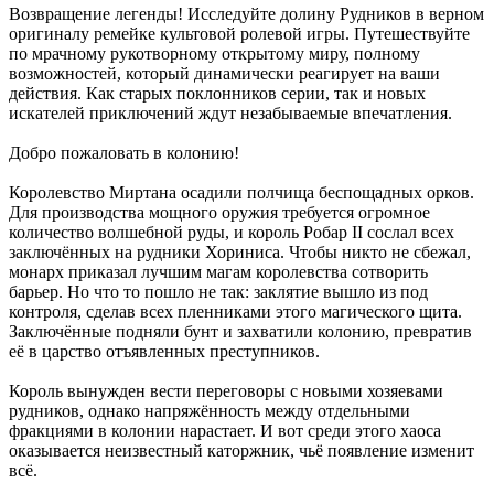
Возвращение легенды! Исследуйте долину Рудников в верном
оригиналу ремейке культовой ролевой игры. Путешествуйте
по мрачному рукотворному открытому миру, полному
возможностей, который динамически реагирует на ваши
действия. Как старых поклонников серии, так и новых
искателей приключений ждут незабываемые впечатления.
Добро пожаловать в колонию!
Королевство Миртана осадили полчища беспощадных орков.
Для производства мощного оружия требуется огромное
количество волшебной руды, и король Робар II сослал всех
заключённых на рудники Хориниса. Чтобы никто не сбежал,
монарх приказал лучшим магам королевства сотворить
барьер. Но что то пошло не так: заклятие вышло из под
контроля, сделав всех пленниками этого магического щита.
Заключённые подняли бунт и захватили колонию, превратив
её в царство отъявленных преступников.
Король вынужден вести переговоры с новыми хозяевами
рудников, однако напряжённость между отдельными
фракциями в колонии нарастает. И вот среди этого хаоса
оказывается неизвестный каторжник, чьё появление изменит
всё.