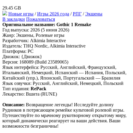
29.45 GB
Новые игры
/
Игры 2026 года
/
РПГ
/
Экшены
В закладки
Пожаловаться
Оригинальное название:
Gothic 1 Remake
Год выпуска: 2026 (5 июня 2026)
Жанр: Экшены, Ролевые игры
Разработчик: Alkimia Interactive
Издатель: THQ Nordic, Alkimia Interactive
Платформа: PC
Движок: {Движок}
Версия: 168089 (Build 23589065)
Язык интерфейса: Русский, Английский, Французский,
Итальянский, Немецкий, Испанский — Испания, Польский,
Китайский (упр.), Японский, Португальский — Бразилия
Язык озвучки: Русский, Английский, Немецкий, Польский
Тип издания:
RePack
Лекарство: Вшита (RUNE)
Описание:
Возвращение легенды! Исследуйте долину
Рудников в потрясающем ремейке культовой ролевой игры.
Путешествуйте по мрачному рукотворному открытому миру,
который динамически реагирует на ваши действия. Ваши
возможности безграничны!