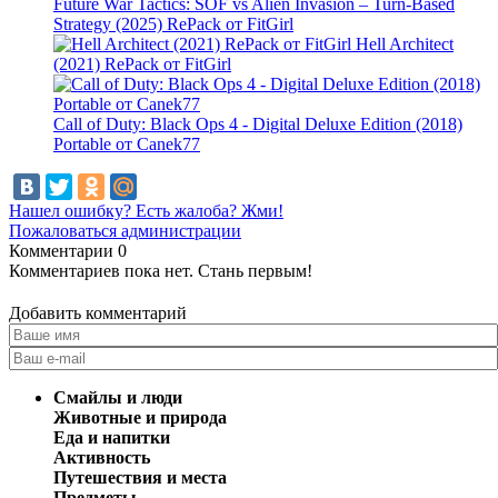
Future War Tactics: SOF vs Alien Invasion – Turn-Based
Strategy (2025) RePack от FitGirl
Hell Architect
(2021) RePack от FitGirl
Call of Duty: Black Ops 4 - Digital Deluxe Edition (2018)
Portable от Canek77
Нашел ошибку? Есть жалоба? Жми!
Пожаловаться администрации
Комментарии
0
Комментариев пока нет. Стань первым!
Добавить комментарий
Смайлы и люди
Животные и природа
Еда и напитки
Активность
Путешествия и места
Предметы