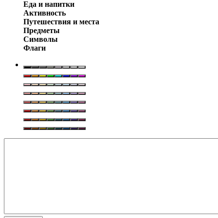
Еда и напитки
Активность
Путешествия и места
Предметы
Символы
Флаги