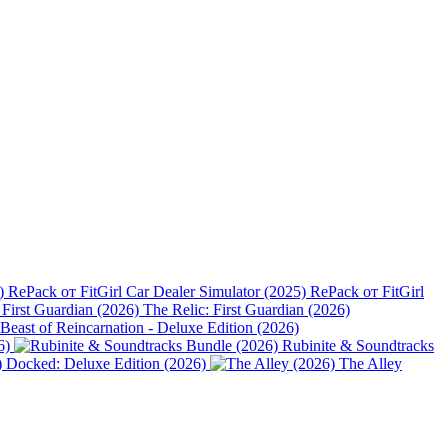
Car Dealer Simulator (2025) RePack от FitGirl
The Relic: First Guardian (2026)
Beast of Reincarnation - Deluxe Edition (2026)
6)
Rubinite & Soundtracks
Docked: Deluxe Edition (2026)
The Alley