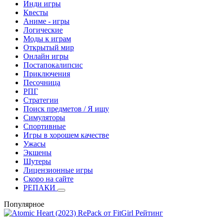
Инди игры
Квесты
Аниме - игры
Логические
Моды к играм
Открытый мир
Онлайн игры
Постапокалипсис
Приключения
Песочница
РПГ
Стратегии
Поиск предметов / Я ищу
Симуляторы
Спортивные
Игры в хорошем качестве
Ужасы
Экшены
Шутеры
Лицензионные игры
Скоро на сайте
РЕПАКИ
Популярное
Рейтинг