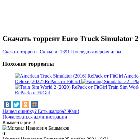
Скачать торрент Euro Truck Simulator 2
Скачать
торрент
Скачали: 1391
Последняя версия игры
Похожие торренты
America
Deluxe (2022) RePack от FitGirl
Train Sim Worl
RePack от FitGirl
Нашел ошибку? Есть жалоба? Жми!
Пожаловаться администрации
Комментарии
3
0