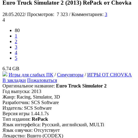
Euro Truck Simulator 2 (2013) RePack от Chovka
28.05.2022
/
Просмотров:
7 323
/
Комментариев:
3
4
80
1
2
3
4
5
6.74 GB
Игры для слабых ПК
/
Симуляторы
/
ИГРЫ ОТ CHOVKA
В закладки
Пожаловаться
Оригинальное название:
Euro Truck Simulator 2
Год выпуска: 2013
Жанр: Racing, Simulator, 3D
Разработчик: SCS Software
Издатель: SCS Software
Версия игры 1.44.1.7s
Тип издания:
RePack
Язык интерфейса: Русский, английский, MULTi
Язык озвучки: Отсутствует
Лекарство: Вшито (CODEX)