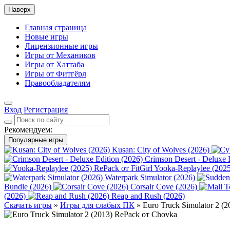
Наверх
Главная страница
Новые игры
Лицензионные игры
Игры от Механиков
Игры от Хаттаба
Игры от Фитгёрл
Правообладателям
Вход
Регистрация
Рекомендуем:
Популярные игры
Kusan: City of Wolves (2026)
Crimson Desert - Deluxe 
Yooka-Replaylee (2025
Waterpark Simulator (2026)
Bundle (2026)
Corsair Cove (2026)
(2026)
Reap and Rush (2026)
Скачать игры
»
Игры для слабых ПК
» Euro Truck Simulator 2 (