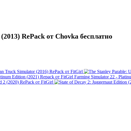
 (2013) RePack от Chovka бесплатно
n Truck Simulator (2016) RePack от FitGirl
Farming Simulator 22 - Platin
d 2 (2020) RePack от FitGirl