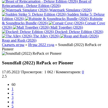
Beast of
Reincarnation - Deluxe Edition (2026)
Waterpark Simulator (2026)
Sudden Strike 5: Deluxe
Edition (2026)
Rubinite
& Soundtracks Bundle (2026)
Corsair Cove
(2026)
Mall Together (2026)
Docked: Deluxe Edition (2026)
The Alley (2026)
Reap and Rush (2026)
Скачать игры
»
Игры 2022 года
» Soundfall (2022) RePack от
Pioneer
Soundfall (2022) RePack от Pioneer
17.05.2022
/
Просмотров:
1 062
/
Комментариев:
0
2.5
60
1
2
3
4
5