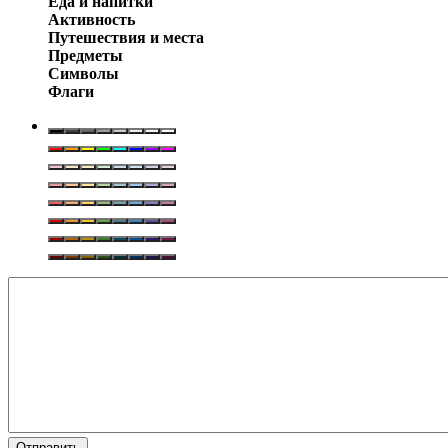
Еда и напитки
Активность
Путешествия и места
Предметы
Символы
Флаги
Отправить