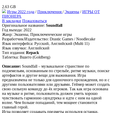
2.63 GB
Игры 2022 года
/
Приключения
/
Экшены
/
ИГРЫ ОТ
ПИОНЕРА
В закладки
Пожаловаться
Оригинальное название:
Soundfall
Год выхода: 2022
Жанр: Экшены, Приключенческие игры
Разработчик/Издательство: Drastic Games / Noodlecake
Язык интерфейса: Русский, Английский (Multi 11)
Язык озвучки: Английский
Тип издания:
Repack
Таблетка: Вшито (Goldberg)
Описание:
Soundfall – музыкальное странствие по
подземельям, основанным по стрельбе, ритме музыки, поиске
артефактов и другие вещи для выживания. Игра
предназначена не только для одиночного прохождения, но и с
другими пользователями или друзьями. Геймер может создать
свою сильную команду до 4х игроков. Так как игра основана
на музыке и ритме, пользователь должен уметь хорошо
чувствовать гармонию саундтрека и идти с ним на одной
волне. Чем больше попаданий, тем мощнее становится
главный герой.
Игра позволяет создавать предметы используя останки,