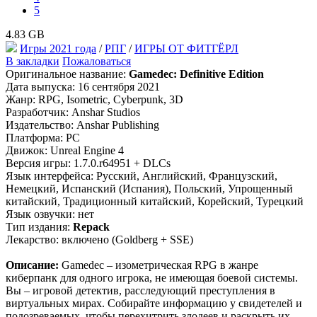
5
4.83 GB
Игры 2021 года
/
РПГ
/
ИГРЫ ОТ ФИТГЁРЛ
В закладки
Пожаловаться
Оригинальное название:
Gamedec: Definitive Edition
Дата выпуска: 16 сентября 2021
Жанр: RPG, Isometric, Cyberpunk, 3D
Разработчик: Anshar Studios
Издательство: Anshar Publishing
Платформа: PC
Движок: Unreal Engine 4
Версия игры: 1.7.0.r64951 + DLCs
Язык интерфейса: Pусский, Английский, Французский,
Немецкий, Испанский (Испания), Польский, Упрощенный
китайский, Традиционный китайский, Корейский, Турецкий
Язык озвучки: нет
Тип издания:
Repack
Лекарство: включено (Goldberg + SSE)
Описание:
Gamedec – изометрическая RPG в жанре
киберпанк для одного игрока, не имеющая боевой системы.
Вы – игровой детектив, расследующий преступления в
виртуальных мирах. Собирайте информацию у свидетелей и
подозреваемых, чтобы перехитрить злодеев и раскрыть их