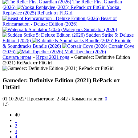
The Relic: First Guardian
(2026)
Yooka-
Replaylee (2025) RePack от FitGirl
Beast of
Reincarnation - Deluxe Edition (2026)
Waterpark Simulator (2026)
Sudden Strike 5: Deluxe
Edition (2026)
Rubinite
& Soundtracks Bundle (2026)
Corsair Cove
(2026)
Mall Together (2026)
Скачать игры
»
Игры 2021 года
» Gamedec: Definitive Edition
(2021) RePack от FitGirl
Gamedec: Definitive Edition (2021) RePack от
FitGirl
01.10.2022
/
Просмотров:
2 842
/
Комментариев:
0
1.5
40
1
2
3
4