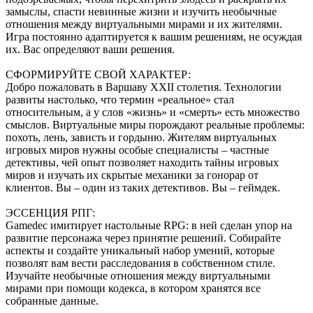
замыслы, спасти невинные жизни и изучить необычные
отношения между виртуальными мирами и их жителями.
Игра постоянно адаптируется к вашим решениям, не осуждая
их. Вас определяют ваши решения.
СФОРМИРУЙТЕ СВОЙ ХАРАКТЕР:
Добро пожаловать в Варшаву XXII столетия. Технологии
развиты настолько, что термин «реальное» стал
относительным, а у слов «жизнь» и «смерть» есть множество
смыслов. Виртуальные миры порождают реальные проблемы:
похоть, лень, зависть и гордыню. Жителям виртуальных
игровых миров нужны особые специалисты – частные
детективы, чей опыт позволяет находить тайны игровых
миров и изучать их скрытые механики за гонорар от
клиентов. Вы – один из таких детективов. Вы – геймдек.
ЭССЕНЦИЯ РПГ:
Gamedec имитирует настольные RPG: в ней сделан упор на
развитие персонажа через принятие решений. Собирайте
аспекты и создайте уникальный набор умений, которые
позволят вам вести расследования в собственном стиле.
Изучайте необычные отношения между виртуальными
мирами при помощи кодекса, в котором хранятся все
собранные данные.