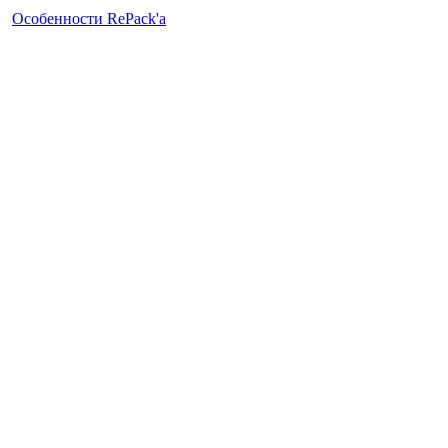
Особенности RePack'а