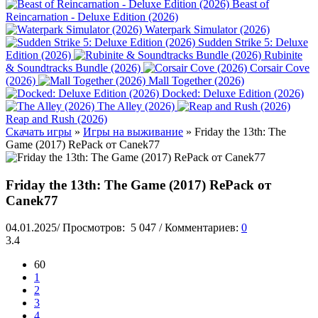
Beast of
Reincarnation - Deluxe Edition (2026)
Waterpark Simulator (2026)
Sudden Strike 5: Deluxe
Edition (2026)
Rubinite
& Soundtracks Bundle (2026)
Corsair Cove
(2026)
Mall Together (2026)
Docked: Deluxe Edition (2026)
The Alley (2026)
Reap and Rush (2026)
Скачать игры
»
Игры на выживание
» Friday the 13th: The
Game (2017) RePack от Canek77
Friday the 13th: The Game (2017) RePack от
Canek77
04.01.2025
/
Просмотров:
5 047
/
Комментариев:
0
3.4
60
1
2
3
4