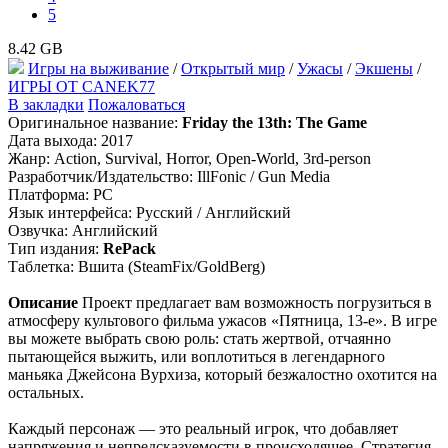
5
8.42 GB
Игры на выживание
/
Открытый мир
/
Ужасы
/
Экшены
/
ИГРЫ ОТ СANEK77
В закладки
Пожаловаться
Оригинальное название:
Friday the 13th: The Game
Дата выхода: 2017
Жанр: Action, Survival, Horror, Open-World, 3rd-person
Разработчик/Издательство: IllFonic / Gun Media
Платформа: PC
Язык интерфейса: Русский / Английский
Озвучка: Английский
Тип издания:
RePack
Таблетка: Вшита (SteamFix/GoldBerg)
Описание
Проект предлагает вам возможность погрузиться в
атмосферу культового фильма ужасов «Пятница, 13-е». В игре
вы можете выбрать свою роль: стать жертвой, отчаянно
пытающейся выжить, или воплотиться в легендарного
маньяка Джейсона Вурхиза, который безжалостно охотится на
остальных.
Каждый персонаж — это реальный игрок, что добавляет
напряжения и непредсказуемости в происходящее. Стратегия