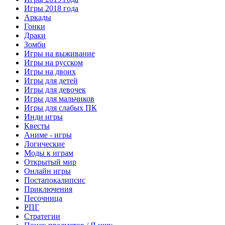
Игры 2018 года
Аркады
Гонки
Драки
Зомби
Игры на выживание
Игры на русском
Игры на двоих
Игры для детей
Игры для девочек
Игры для мальчиков
Игры для слабых ПК
Инди игры
Квесты
Аниме - игры
Логические
Моды к играм
Открытый мир
Онлайн игры
Постапокалипсис
Приключения
Песочница
РПГ
Стратегии