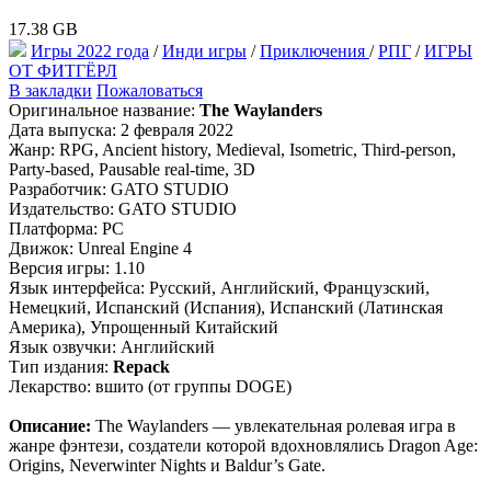
17.38 GB
Игры 2022 года
/
Инди игры
/
Приключения
/
РПГ
/
ИГРЫ
ОТ ФИТГЁРЛ
В закладки
Пожаловаться
Оригинальное название:
The Waylanders
Дата выпуска: 2 февраля 2022
Жанр: RPG, Ancient history, Mediеval, Isometric, Third-person,
Party-based, Pausable real-time, 3D
Разработчик: GATO STUDIO
Издательство: GATO STUDIO
Платформа: PC
Движок: Unreal Engine 4
Версия игры: 1.10
Язык интерфейса: Русский, Английский, Французский,
Немецкий, Испанский (Испания), Испанский (Латинская
Америка), Упрощенный Китайский
Язык озвучки: Английский
Тип издания:
Repack
Лекарство: вшито (от группы DOGE)
Описание:
The Waylanders — увлекательная ролевая игра в
жанре фэнтези, создатели которой вдохновлялись Dragon Age:
Origins, Neverwinter Nights и Baldur’s Gate.