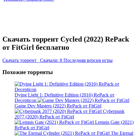
Скачать торрент Cycled (2022) RePack
от FitGirl бесплатно
Скачать торрент
Скачали: 8
Последняя версия игры
Похожие торренты
Dying Light 1: Definitive Edition (2016) RePack от
Decepticon
Game Dev Masters (2022) RePack от FitGirl
Cyberpunk
2077 (2020) RePack от FitGirl
Lemnis Gate (2021)
RePack от FitGirl
The Eternal