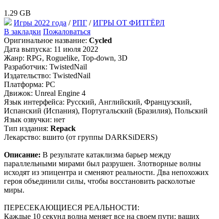
1.29 GB
Игры 2022 года
/
РПГ
/
ИГРЫ ОТ ФИТГЁРЛ
В закладки
Пожаловаться
Оригинальное название:
Cycled
Дата выпуска: 11 июля 2022
Жанр: RPG, Roguelike, Top-down, 3D
Разработчик: TwistedNail
Издательство: TwistedNail
Платформа: PC
Движок: Unreal Engine 4
Язык интерфейса: Русский, Английский, Французский,
Испанский (Испания), Португальский (Бразилия), Польский
Язык озвучки: нет
Тип издания:
Repack
Лекарство: вшито (от группы DARKSiDERS)
Описание:
В результате катаклизма барьер между
параллельными мирами был разрушен. Злотворные волны
исходят из эпицентра и сменяют реальности. Два непохожих
героя объединили силы, чтобы восстановить расколотые
миры.
ПЕРЕСЕКАЮЩИЕСЯ РЕАЛЬНОСТИ:
Каждые 10 секунд волна меняет все на своем пути: ваших