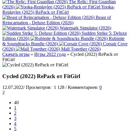
The Relic: First Guardian
(2026)
Yooka-
Replaylee (2025) RePack от FitGirl
Beast of
Reincarnation - Deluxe Edition (2026)
Waterpark Simulator (2026)
Sudden Strike 5: Deluxe
Edition (2026)
Rubinite
& Soundtracks Bundle (2026)
Corsair Cove
(2026)
Mall Together (2026)
Скачать игры
»
Игры 2022 года
» Cycled (2022) RePack от
FitGirl
Cycled (2022) RePack от FitGirl
12.07.2022
/
Просмотров:
1 128
/
Комментариев:
0
2
40
1
2
3
4
5