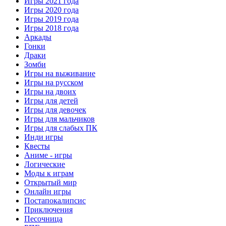
Игры 2021 года
Игры 2020 года
Игры 2019 года
Игры 2018 года
Аркады
Гонки
Драки
Зомби
Игры на выживание
Игры на русском
Игры на двоих
Игры для детей
Игры для девочек
Игры для мальчиков
Игры для слабых ПК
Инди игры
Квесты
Аниме - игры
Логические
Моды к играм
Открытый мир
Онлайн игры
Постапокалипсис
Приключения
Песочница