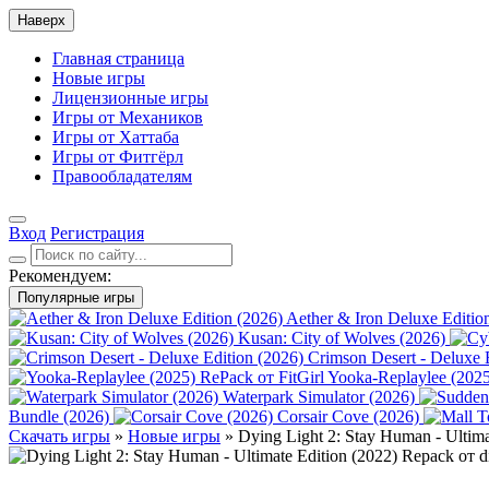
Наверх
Главная страница
Новые игры
Лицензионные игры
Игры от Механиков
Игры от Хаттаба
Игры от Фитгёрл
Правообладателям
Вход
Регистрация
Рекомендуем:
Популярные игры
Aether & Iron Deluxe Editio
Kusan: City of Wolves (2026)
Crimson Desert - Deluxe 
Yooka-Replaylee (2025
Waterpark Simulator (2026)
Bundle (2026)
Corsair Cove (2026)
Скачать игры
»
Новые игры
» Dying Light 2: Stay Human - Ultima