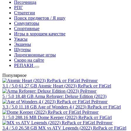
Песочница
РПГ
Стратегии
Поиск предметов / Я ищу
Симуляторы
Спортивные
Игры в хорошем качестве
Ужасы
Экшены
Шутеры
Лицензионные игры
Скоро на сайте
РЕПАКИ
Популярное
Рейтинг
3.1
/ 5.0
61.27 GB
Atomic Heart (2023) RePack от FitGirl
Рейтинг
5
/ 5.0
18.48 GB
Arma Reforger: Deluxe Edition (2023)
Рейтинг
3.3
/ 5.0
11.18 GB
Age of Wonders 4 ( 2023) RePack от FitGirl
Рейтинг
3
/ 5.0
288.16 MB
Dome Keeper (2022) RePack от FitGirl
Рейтинг
3.4
/ 5.0
26.58 GB
MX vs ATV Legends (2022) RePack от FitGirl