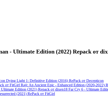
an - Ultimate Edition (2022) Repack от di
Dying Light 1: Definitive Edition (2016) RePack от Decepticon
Raji: An Ancient Epic - Enhanced Edition (2020-2022) R
Far Cry 6 - Ultimate Edi
Resurrected (2021) RePack от FitGirl