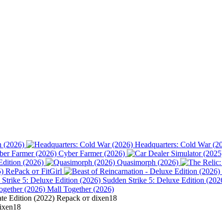
n (2026)
Headquarters: Cold War (2
Cyber Farmer (2026)
Edition (2026)
Quasimorph (2026)
) RePack от FitGirl
Sudden Strike 5: Deluxe Edition (202
Mall Together (2026)
te Edition (2022) Repack от dixen18