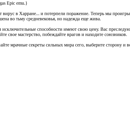
as Epic emu.}
т вирус в Харране... и потерпели поражение. Теперь мы проигры
ена во тьму средневековья, но надежда еще жива.
ши исключительные способности имеют свою цену. Вас преследу
йте свое мастерство, побеждайте врагов и находите союзников.
знайте мрачные секреты сильных мира сего, выберите сторону и в