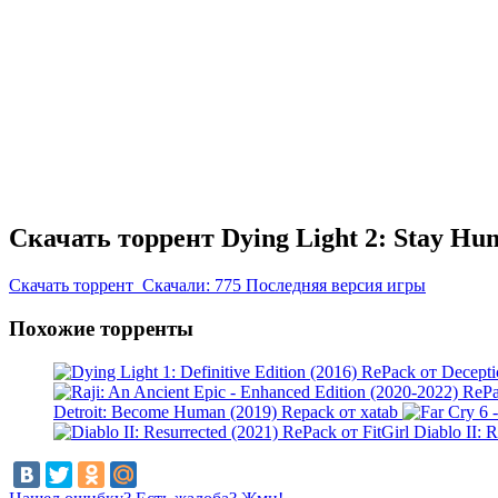
Скачать торрент Dying Light 2: Stay Hum
Скачать
торрент
Скачали: 775
Последняя версия игры
Похожие торренты
Detroit: Become Human (2019) Repack от xatab
Diablo II: 