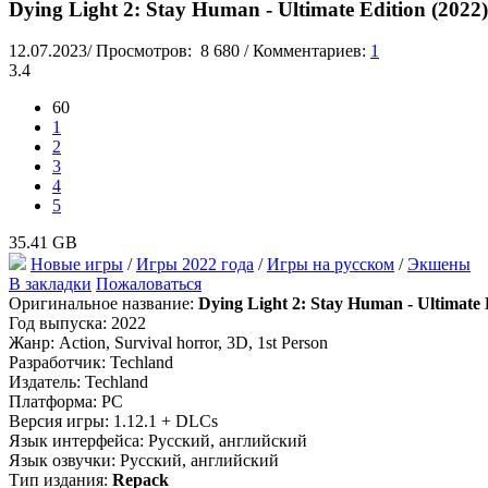
Dying Light 2: Stay Human - Ultimate Edition (2022
12.07.2023
/
Просмотров:
8 680
/
Комментариев:
1
3.4
60
1
2
3
4
5
35.41 GB
Новые игры
/
Игры 2022 года
/
Игры на русском
/
Экшены
В закладки
Пожаловаться
Оригинальное название:
Dying Light 2: Stay Human - Ultimate 
Год выпуска: 2022
Жанр: Action, Survival horror, 3D, 1st Person
Разработчик: Techland
Издатель: Techland
Платформа: PC
Версия игры: 1.12.1 + DLCs
Язык интерфейса: Русский, английский
Язык озвучки: Русский, английский
Тип издания:
Repack