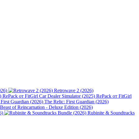
026)
Retrowave 2 (2026)
Car Dealer Simulator (2025) RePack от FitGirl
The Relic: First Guardian (2026)
Beast of Reincarnation - Deluxe Edition (2026)
6)
Rubinite & Soundtracks