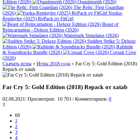
Edition (2026)
Quasimorph (2026)
The Relic: First Guardian
(2026)
Yooka-
Replaylee (2025) RePack от FitGirl
Beast of
Reincarnation - Deluxe Edition (2026)
Waterpark Simulator (2026)
Sudden Strike 5: Deluxe
Edition (2026)
Rubinite
& Soundtracks Bundle (2026)
Corsair Cove
(2026)
Скачать игры
»
Игры 2018 года
» Far Cry 5: Gold Edition (2018)
Repack от xatab
Far Cry 5: Gold Edition (2018) Repack от xatab
02.08.2021
/
Просмотров:
10 703
/
Комментариев:
0
3
60
1
2
3
4