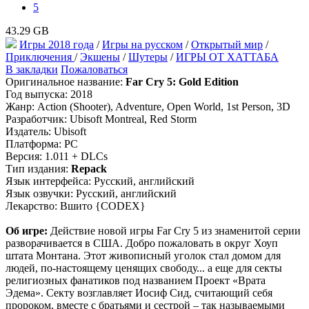
5
43.29 GB
Игры 2018 года
/
Игры на русском
/
Открытый мир
/
Приключения
/
Экшены
/
Шутеры
/
ИГРЫ ОТ ХАТТАБА
В закладки
Пожаловаться
Оригинальное название:
Far Cry 5: Gold Edition
Год выпуска: 2018
Жанр: Action (Shooter), Adventure, Open World, 1st Person, 3D
Разработчик: Ubisoft Montreal, Red Storm
Издатель: Ubisoft
Платформа: PC
Версия: 1.011 + DLCs
Тип издания:
Repack
Язык интерфейса: Русский, английский
Язык озвучки: Русский, английский
Лекарство: Вшито {CODEX}
Об игре:
Действие новой игры Far Cry 5 из знаменитой серии
разворачивается в США. Добро пожаловать в округ Хоуп
штата Монтана. Этот живописный уголок стал домом для
людей, по-настоящему ценящих свободу... а еще для секты
религиозных фанатиков под названием Проект «Врата
Эдема». Секту возглавляет Иосиф Сид, считающий себя
пророком, вместе с братьями и сестрой – так называемыми