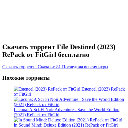
Скачать торрент File Destined (2023)
RePack от FitGirl бесплатно
Скачать торрент
Скачали: 81
Последняя версия игры
Похожие торренты
Estencel (2023) RePack
от FitGirl
Lacuna: A Sci-Fi Noir Adventure - Save the World Edition
(2021) RePack от FitGirl
In Sound Mind: Deluxe Edition (2021) RePack от FitGirl