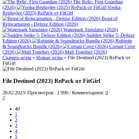
The Relic: First Guardian
(2026)
Yooka-
Replaylee (2025) RePack от FitGirl
Beast of
Reincarnation - Deluxe Edition (2026)
Waterpark Simulator (2026)
Sudden Strike 5: Deluxe
Edition (2026)
Rubinite
& Soundtracks Bundle (2026)
Corsair Cove
(2026)
Mall Together (2026)
Скачать игры
»
Новые игры
» File Destined (2023) RePack от
FitGirl
File Destined (2023) RePack от FitGirl
28.02.2023
/
Просмотров:
1 996
/
Комментариев:
0
2
40
1
2
3
4
5