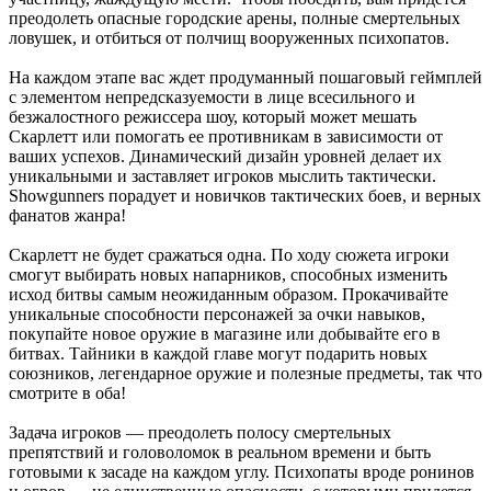
преодолеть опасные городские арены, полные смертельных
ловушек, и отбиться от полчищ вооруженных психопатов.
На каждом этапе вас ждет продуманный пошаговый геймплей
с элементом непредсказуемости в лице всесильного и
безжалостного режиссера шоу, который может мешать
Скарлетт или помогать ее противникам в зависимости от
ваших успехов. Динамический дизайн уровней делает их
уникальными и заставляет игроков мыслить тактически.
Showgunners порадует и новичков тактических боев, и верных
фанатов жанра!
Скарлетт не будет сражаться одна. По ходу сюжета игроки
смогут выбирать новых напарников, способных изменить
исход битвы самым неожиданным образом. Прокачивайте
уникальные способности персонажей за очки навыков,
покупайте новое оружие в магазине или добывайте его в
битвах. Тайники в каждой главе могут подарить новых
союзников, легендарное оружие и полезные предметы, так что
смотрите в оба!
Задача игроков — преодолеть полосу смертельных
препятствий и головоломок в реальном времени и быть
готовыми к засаде на каждом углу. Психопаты вроде ронинов