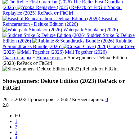
The Relic: First Guardian
(2026)
Yooka-
Replaylee (2025) RePack от FitGirl
Beast of
Reincarnation - Deluxe Edition (2026)
Waterpark Simulator (2026)
Sudden Strike 5: Deluxe
Edition (2026)
Rubinite
& Soundtracks Bundle (2026)
Corsair Cove
(2026)
Mall Together (2026)
Скачать игры
»
Новые игры
» Showgunners: Deluxe Edition
(2023) RePack от FitGirl
Showgunners: Deluxe Edition (2023) RePack от
FitGirl
29.12.2023
/
Просмотров:
2 666
/
Комментариев:
0
2.8
60
1
2
3
4