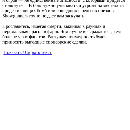
и огров — не единственные опасности, с которыми придется
столкнуться. В бою нужно учитывать и угрозы на местности
вроде тикающих бомб или сошедших с рельсов поездов.
Showgunners точно не даст вам заскучать!
Прославьтесь, избегая смерти, выживая в раундах и
перемалывая врагов в фарш. Чем лучше вы сражаетесь, тем
больше у вас фанатов. Растущая популярность будет
приносить выгодные спонсорские сделки.
Показать / Скрыть текст