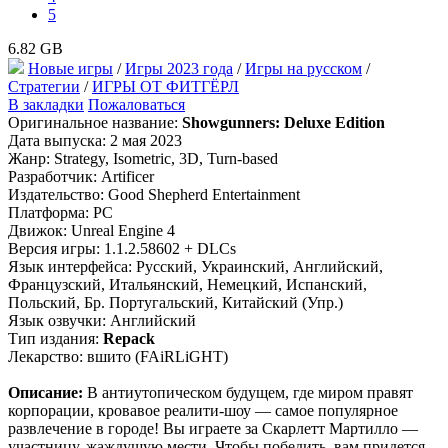
5
6.82 GB
Новые игры
/
Игры 2023 года
/
Игры на русском
/
Стратегии
/
ИГРЫ ОТ ФИТГЁРЛ
В закладки
Пожаловаться
Оригинальное название:
Showgunners: Deluxe Edition
Дата выпуска: 2 мая 2023
Жанр: Strategy, Isometric, 3D, Turn-based
Разработчик: Artificer
Издательство: Good Shepherd Entertainment
Платформа: PC
Движок: Unreal Engine 4
Версия игры: 1.1.2.58602 + DLCs
Язык интерфейса: Русский, Украинский, Английский,
Французский, Итальянский, Немецкий, Испанский,
Польский, Бр. Португальский, Китайский (Упр.)
Язык озвучки: Английский
Тип издания:
Repack
Лекарство: вшито (FAiRLiGHT)
Описание:
В антиутопическом будущем, где миром правят
корпорации, кровавое реалити-шоу — самое популярное
развлечение в городе! Вы играете за Скарлетт Мартилло —
участницу, жаждущую мести. Чтобы победить, вам придется