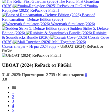
The Relic: First Guardian
(2026)
Yooka-
Replaylee (2025) RePack от FitGirl
Beast of
Reincarnation - Deluxe Edition (2026)
Waterpark Simulator (2026)
Sudden Strike 5: Deluxe
Edition (2026)
Rubinite
& Soundtracks Bundle (2026)
Corsair Cove
(2026)
Mall Together (2026)
Скачать игры
»
Игры 2024 года
» UBOAT (2024) RePack от
FitGirl
UBOAT (2024) RePack от FitGirl
31.01.2025
/
Просмотров:
2 735
/
Комментариев:
0
3.8
80
1
2
3
4
5