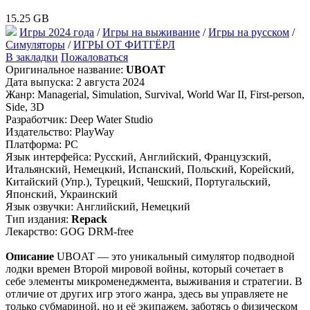
15.25 GB
Игры 2024 года
/
Игры на выживание
/
Игры на русском
/
Симуляторы
/
ИГРЫ ОТ ФИТГЁРЛ
В закладки
Пожаловаться
Оригинальное название:
UBOAT
Дата выпуска: 2 августа 2024
Жанр: Managerial, Simulation, Survival, World War II, First-person,
Side, 3D
Разработчик: Deep Water Studio
Издательство: PlayWay
Платформа: PC
Язык интерфейса: Русский, Английский, Французский,
Итальянский, Немецкий, Испанский, Польский, Корейский,
Китайский (Упр.), Турецкий, Чешский, Португальский,
Японский, Украинский
Язык озвучки: Английский, Немецкий
Тип издания:
Repack
Лекарство: GOG DRM-free
Описание
UBOAT — это уникальный симулятор подводной
лодки времен Второй мировой войны, который сочетает в
себе элементы микроменеджмента, выживания и стратегии. В
отличие от других игр этого жанра, здесь вы управляете не
только субмариной, но и её экипажем, заботясь о физическом