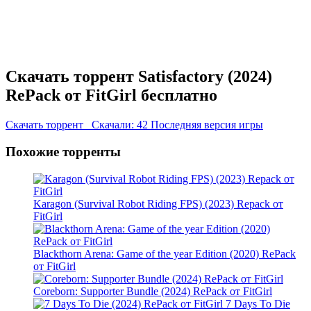
Скачать торрент Satisfactory (2024)
RePack от FitGirl бесплатно
Скачать торрент
Скачали: 42
Последняя версия игры
Похожие торренты
Karagon (Survival Robot Riding FPS) (2023) Repack от
FitGirl
Blackthorn Arena: Game of the year Edition (2020) RePack
от FitGirl
Coreborn: Supporter Bundle (2024) RePack от FitGirl
7 Days To Die