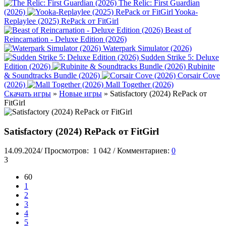
The Relic: First Guardian
(2026)
Yooka-
Replaylee (2025) RePack от FitGirl
Beast of
Reincarnation - Deluxe Edition (2026)
Waterpark Simulator (2026)
Sudden Strike 5: Deluxe
Edition (2026)
Rubinite
& Soundtracks Bundle (2026)
Corsair Cove
(2026)
Mall Together (2026)
Скачать игры
»
Новые игры
» Satisfactory (2024) RePack от
FitGirl
Satisfactory (2024) RePack от FitGirl
14.09.2024
/
Просмотров:
1 042
/
Комментариев:
0
3
60
1
2
3
4
5