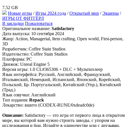
7.52 GB
Новые игры
/
Игры 2024 года
/
Открытый мир
/
Экшены
/
ИГРЫ ОТ ФИТГЁРЛ
В закладки
Пожаловаться
Оригинальное название:
Satisfactory
Дата выпуска: 10 сентября 2024
Жанр: Action, Managerial, Item crafting, Open world, First-person,
3D
Разработчик: Coffee Stain Studios
Издательство: Coffee Stain Studios
Платформа: PC
Движок: Unreal Engine 5
Версия игры: 1.0 CL#365306 + DLC + Мультиплеер
Язык интерфейса: Русский, Английский, Французский,
Итальянский, Немецкий, Испанский, Японский, Корейский,
Польский, Бр. Португальский, Китайский (Упр.), Китайский
(Трад.)
Язык озвучки: Английский
Тип издания:
Repack
Лекарство: вшито (CODEX-RUNE/0xdeadc0de)
Описание:
Satisfactory — это игра от первого лица в открытом
мире, вы которой вам нужно строить заводы, с упором на
исследования и бои. Играйте в одиночестве или с друзьями,