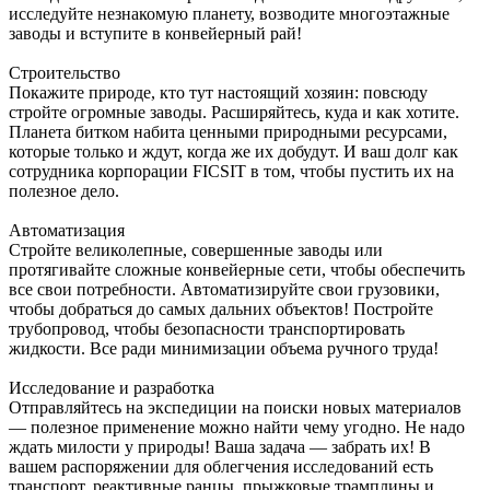
исследуйте незнакомую планету, возводите многоэтажные
заводы и вступите в конвейерный рай!
Строительство
Покажите природе, кто тут настоящий хозяин: повсюду
стройте огромные заводы. Расширяйтесь, куда и как хотите.
Планета битком набита ценными природными ресурсами,
которые только и ждут, когда же их добудут. И ваш долг как
сотрудника корпорации FICSIT в том, чтобы пустить их на
полезное дело.
Автоматизация
Стройте великолепные, совершенные заводы или
протягивайте сложные конвейерные сети, чтобы обеспечить
все свои потребности. Автоматизируйте свои грузовики,
чтобы добраться до самых дальних объектов! Постройте
трубопровод, чтобы безопасности транспортировать
жидкости. Все ради минимизации объема ручного труда!
Исследование и разработка
Отправляйтесь на экспедиции на поиски новых материалов
— полезное применение можно найти чему угодно. Не надо
ждать милости у природы! Ваша задача — забрать их! В
вашем распоряжении для облегчения исследований есть
транспорт, реактивные ранцы, прыжковые трамплины и