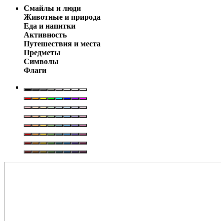
Смайлы и люди
Животные и природа
Еда и напитки
Активность
Путешествия и места
Предметы
Символы
Флаги