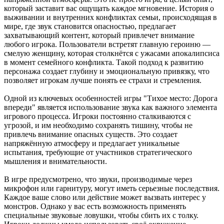
который заставит вас ощущать каждое мгновение. История о
выживании и внутренних конфликтах семьи, происходящая в
мире, где звук становится опасностью, предлагает
захватывающий контент, который привлечет внимание
любого игрока. Пользователи встретят главную героиню —
смелую женщину, которая столкнётся с ужасами апокалипсиса
в момент семейного конфликта. Такой подход к развитию
персонажа создает глубину и эмоциональную привязку, что
позволяет игрокам лучше понять ее страхи и стремления.
Одной из ключевых особенностей игры "Тихое место: Дорога
впереди" является использование звука как важного элемента
игрового процесса. Игроки постоянно сталкиваются с
угрозой, и им необходимо сохранять тишину, чтобы не
привлечь внимание опасных существ. Это создает
напряжённую атмосферу и предлагает уникальные
испытания, требующие от участников стратегического
мышления и внимательности.
В игре предусмотрено, что звуки, производимые через
микрофон или гарнитуру, могут иметь серьезные последствия.
Каждое ваше слово или действие может вызвать интерес у
монстров. Однако у вас есть возможность применять
специальные звуковые ловушки, чтобы сбить их с толку.