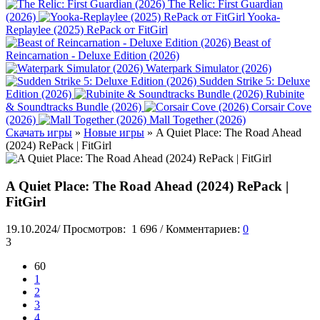
The Relic: First Guardian
(2026)
Yooka-
Replaylee (2025) RePack от FitGirl
Beast of
Reincarnation - Deluxe Edition (2026)
Waterpark Simulator (2026)
Sudden Strike 5: Deluxe
Edition (2026)
Rubinite
& Soundtracks Bundle (2026)
Corsair Cove
(2026)
Mall Together (2026)
Скачать игры
»
Новые игры
» A Quiet Place: The Road Ahead
(2024) RePack | FitGirl
A Quiet Place: The Road Ahead (2024) RePack |
FitGirl
19.10.2024
/
Просмотров:
1 696
/
Комментариев:
0
3
60
1
2
3
4