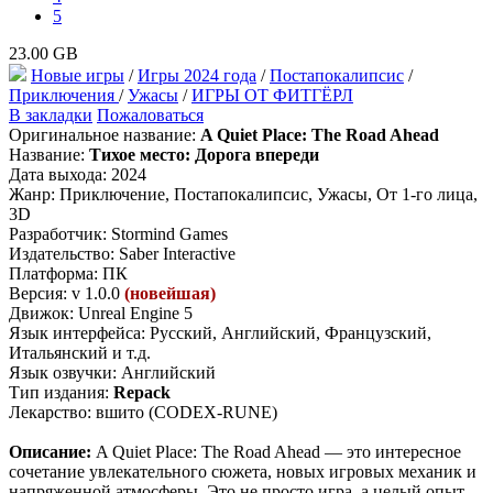
5
23.00 GB
Новые игры
/
Игры 2024 года
/
Постапокалипсис
/
Приключения
/
Ужасы
/
ИГРЫ ОТ ФИТГЁРЛ
В закладки
Пожаловаться
Оригинальное название:
A Quiet Place: The Road Ahead
Название:
Тихое место: Дорога впереди
Дата выхода: 2024
Жанр: Приключение, Постапокалипсис, Ужасы, От 1-го лица,
3D
Разработчик: Stormind Games
Издательство: Saber Interactive
Платформа: ПК
Версия: v 1.0.0
(новейшая)
Движок: Unreal Engine 5
Язык интерфейса: Русский, Английский, Французский,
Итальянский и т.д.
Язык озвучки: Английский
Тип издания:
Repack
Лекарство: вшито (CODEX-RUNE)
Описание:
A Quiet Place: The Road Ahead — это интересное
сочетание увлекательного сюжета, новых игровых механик и
напряженной атмосферы. Это не просто игра, а целый опыт,