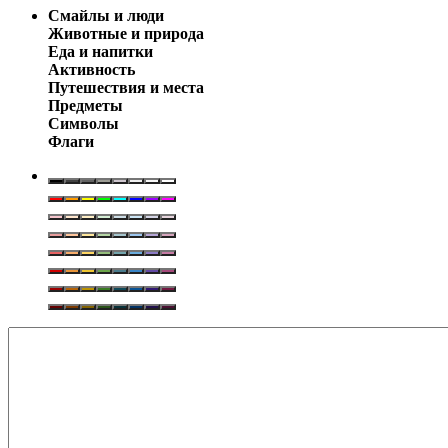
Смайлы и люди
Животные и природа
Еда и напитки
Активность
Путешествия и места
Предметы
Символы
Флаги