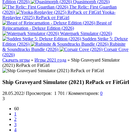
Edition (2026)
Quasimorph (2026)
The Relic: First Guardian
(2026)
Yooka-
Replaylee (2025) RePack от FitGirl
Beast of
Reincarnation - Deluxe Edition (2026)
Waterpark Simulator (2026)
Sudden Strike 5: Deluxe
Edition (2026)
Rubinite
& Soundtracks Bundle (2026)
Corsair Cove
(2026)
Скачать игры
»
Игры 2021 года
» Ship Graveyard Simulator
(2021) RePack от FitGirl
Ship Graveyard Simulator (2021) RePack от FitGirl
28.05.2022
/
Просмотров:
1 701
/
Комментариев:
0
3
60
1
2
3
4